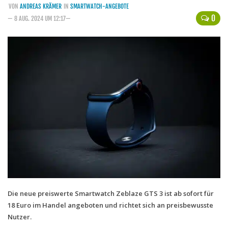
VON
ANDREAS KRÄMER
IN
SMARTWATCH-ANGEBOTE
Handytarife
0
— 8 AUG. 2024 UM 12:17—
BASE
Smartphonetarife
Datentarife
o2
Smartphonetarife
Prepaid-Tarife
Datentarife
Flatrate-Prepaidtarife
Mobilfunk-Vergleichsrechner
Mobilfunk-Tarifrechner
Die neue preiswerte Smartwatch Zeblaze GTS 3 ist ab sofort für
18 Euro im Handel angeboten und richtet sich an preisbewusste
Flatrate-Datentarife
Nutzer.