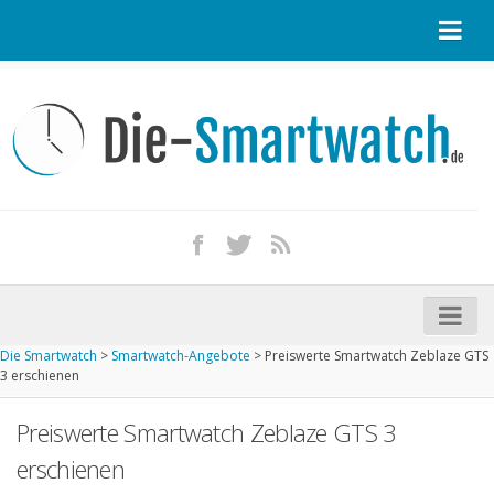
Startseite
Kontakt / Tipp geben
Impressum
Datenschutz
Apple Watch kaufen
iPhone kaufen
Die Smartwatch
>
Smartwatch-Angebote
>
Preiswerte Smartwatch Zeblaze GTS
Startseite
3 erschienen
Aktuelle Smartwatches im Test
Preiswerte Smartwatch Zeblaze GTS 3
Kommende Smartwatches
erschienen
Marken und Modelle