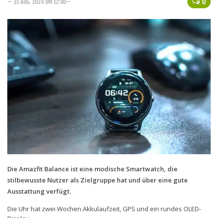
0
— 31 AUG. 2024 UM 12:40—
Handytarife
BASE
Smartphonetarife
Datentarife
o2
Smartphonetarife
Prepaid-Tarife
Datentarife
Flatrate-Prepaidtarife
Mobilfunk-Vergleichsrechner
Die Amazfit Balance ist eine modische Smartwatch, die
stilbewusste Nutzer als Zielgruppe hat und über eine gute
Mobilfunk-Tarifrechner
Ausstattung verfügt.
Flatrate-Datentarife
Die Uhr hat zwei Wochen Akkulaufzeit, GPS und ein rundes OLED-