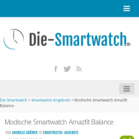
Startseite
Kontakt / Tipp geben
Impressum
Datenschutz
Apple Watch kaufen
iPhone kaufen
Die Smartwatch
>
Smartwatch-Angebote
>
Modische Smartwatch Amazfit
Startseite
Balance
Aktuelle Smartwatches im Test
Modische Smartwatch Amazfit Balance
Kommende Smartwatches
VON
ANDREAS KRÄMER
IN
SMARTWATCH-ANGEBOTE
Marken und Modelle