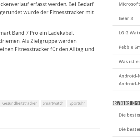
ckenverlauf erfasst werden. Bei Bedarf
Microsof
Abgerundet wurde der Fitnesstracker mit
Gear 3
mart Band 7 Pro ein Ladekabel,
LG G Wat
riemen. Als Zielgruppe werden
Pebble S
inen Fitnesstracker für den Alltag und
Was ist 
Android-N
Android-
ERWEITERUNGE
Gesundheitstracker
Smartwatch
Sportuhr
Die beste
Die beste