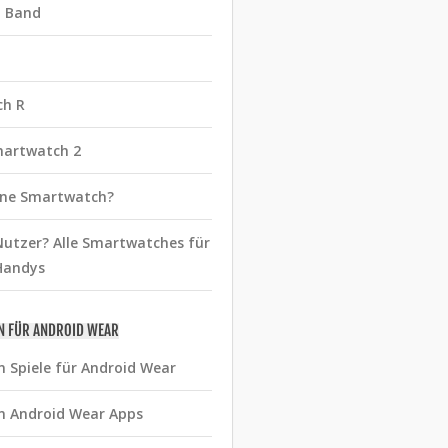
t Band
ch R
martwatch 2
eine Smartwatch?
utzer? Alle Smartwatches für
Handys
N FÜR ANDROID WEAR
n Spiele für Android Wear
n Android Wear Apps