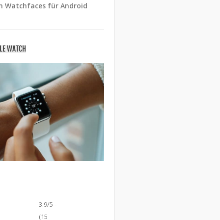
n Watchfaces für Android
PLE WATCH
3.9/5 -
(15