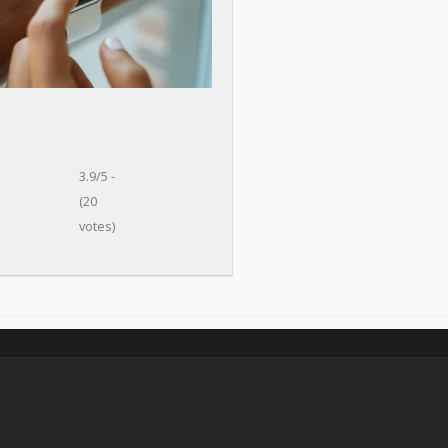
3.9/5 -
(20
votes)