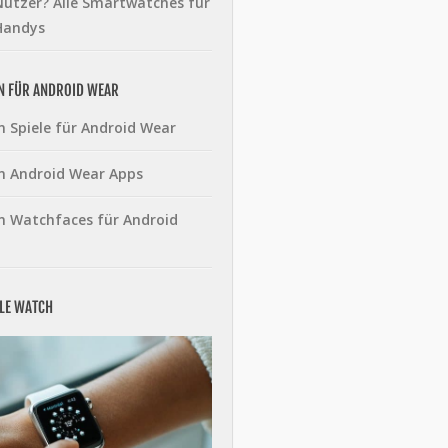
utzer? Alle Smartwatches für
Handys
N FÜR ANDROID WEAR
n Spiele für Android Wear
n Android Wear Apps
n Watchfaces für Android
PLE WATCH