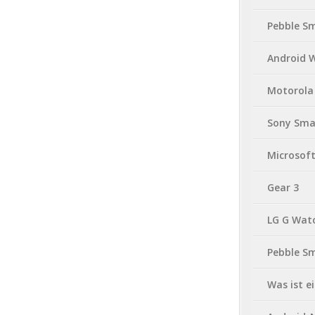
Pebble S
Android 
Motorola
Sony Sma
Microsof
Gear 3
LG G Wat
Pebble S
Was ist 