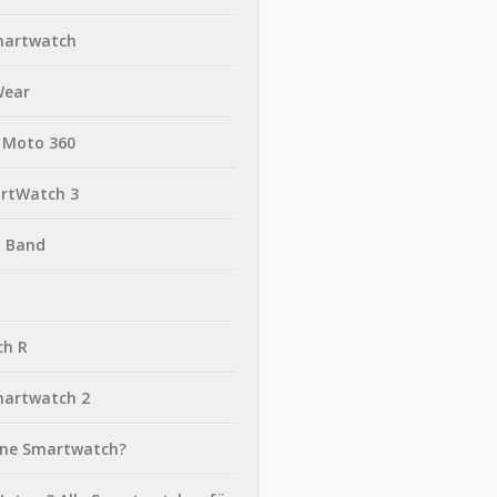
martwatch
Wear
 Moto 360
rtWatch 3
t Band
ch R
martwatch 2
eine Smartwatch?