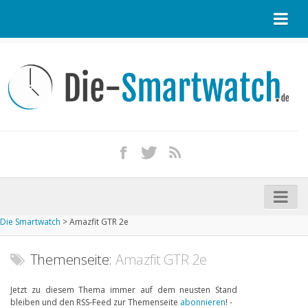
Startseite
Kontakt / Tipp geben
Impressum
Datenschutz
Apple Watch kaufen
iPhone kaufen
Die Smartwatch
>
Amazfit GTR 2e
Startseite
Aktuelle Smartwatches im Test
Themenseite:
Amazfit GTR 2e
Kommende Smartwatches
Jetzt zu diesem Thema immer auf dem neusten Stand
bleiben und den RSS-Feed zur Themenseite
abonnieren
! -
Marken und Modelle