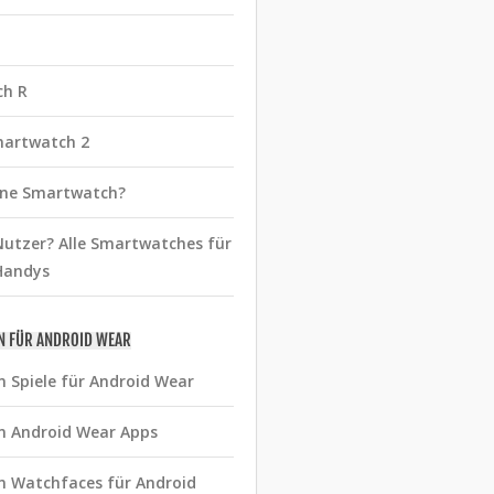
ch R
martwatch 2
eine Smartwatch?
utzer? Alle Smartwatches für
Handys
N FÜR ANDROID WEAR
n Spiele für Android Wear
n Android Wear Apps
n Watchfaces für Android