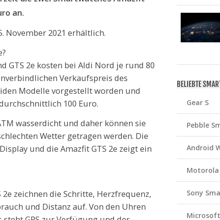
uro an.
. November 2021 erhältlich.
e?
d GTS 2e kosten bei Aldi Nord je rund 80
nverbindlichen Verkaufspreis des
BELIEBTE SMA
beiden Modelle vorgestellt worden und
Gear S
durchschnittlich 100 Euro.
 ATM wasserdicht und daher können sie
Pebble S
lechten Wetter getragen werden. Die
Android 
isplay und die Amazfit GTS 2e zeigt ein
Motorola
Sony Sma
2e zeichnen die Schritte, Herzfrequenz,
rbrauch und Distanz auf. Von den Uhren
Microsof
s steht GPS zur Verfügung und der