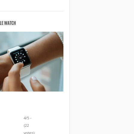
PLE WATCH
4/5 -
(22
votes)