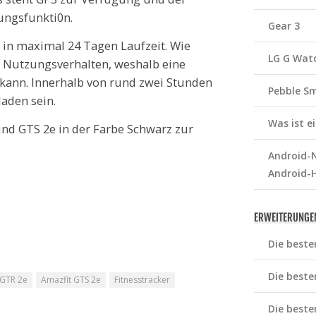
gungsfunkti0n.
Gear 3
d in maximal 24 Tagen Laufzeit. Wie
LG G Wat
 Nutzungsverhalten, weshalb eine
 kann. Innerhalb von rund zwei Stunden
Pebble S
laden sein.
Was ist 
nd GTS 2e in der Farbe Schwarz zur
Android-N
Android-
ERWEITERUNGE
Die beste
Die beste
 GTR 2e
Amazfit GTS 2e
Fitnesstracker
Die beste