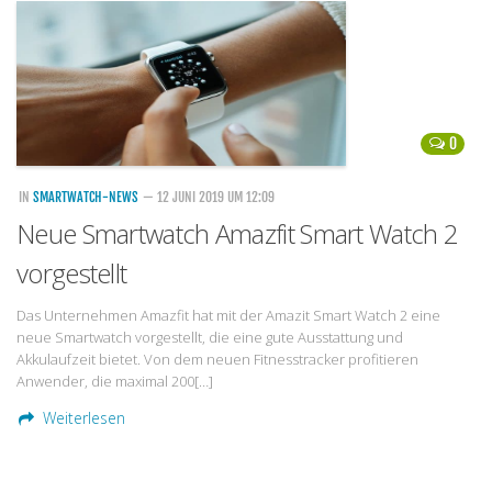
Handytarife
BASE
Smartphonetarife
0
Datentarife
o2
IN
SMARTWATCH-NEWS
— 12 JUNI 2019 UM 12:09
Neue Smartwatch Amazfit Smart Watch 2
Smartphonetarife
vorgestellt
Prepaid-Tarife
Datentarife
Das Unternehmen Amazfit hat mit der Amazit Smart Watch 2 eine
neue Smartwatch vorgestellt, die eine gute Ausstattung und
Flatrate-Prepaidtarife
Akkulaufzeit bietet. Von dem neuen Fitnesstracker profitieren
Mobilfunk-Vergleichsrechner
Anwender, die maximal 200[…]
Mobilfunk-Tarifrechner
Weiterlesen
Flatrate-Datentarife