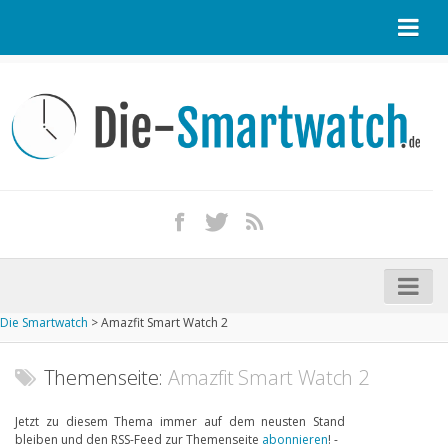
Startseite
Kontakt / Tipp geben
Impressum
Datenschutz
Apple Watch kaufen
iPhone kaufen
Die Smartwatch
>
Amazfit Smart Watch 2
Startseite
Aktuelle Smartwatches im Test
Themenseite:
Amazfit Smart Watch 2
Kommende Smartwatches
Jetzt zu diesem Thema immer auf dem neusten Stand
bleiben und den RSS-Feed zur Themenseite
abonnieren
! -
Marken und Modelle