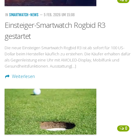
IN
SMARTWATCH-NEWS
— 5 FEB. 2026 UM 15:08
Einsteiger-Smartwatch Rogbid R3
gestartet
Die neue Einsteiger-Smartwatch Rogbid R3 ist ab sofort für 100 US-
Dollar beim Hersteller käuflich zu erstehen. Die Käufer erhalten dafür
als Gegenleistung eine Uhr mit AMOLED-Display, Mobilfunk und
Gesundheitsfunktionen. Ausstattung[…]
Weiterlesen
0