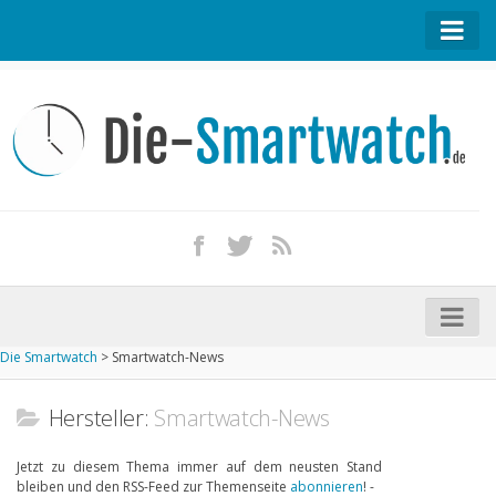
Startseite
Kontakt / Tipp geben
Impressum
Datenschutz
Apple Watch kaufen
iPhone kaufen
Die Smartwatch
>
Smartwatch-News
Startseite
Aktuelle Smartwatches im Test
Hersteller:
Smartwatch-News
Kommende Smartwatches
Jetzt zu diesem Thema immer auf dem neusten Stand
bleiben und den RSS-Feed zur Themenseite
abonnieren
! -
Marken und Modelle