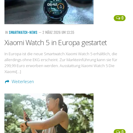
0
IN
SMARTWATCH-NEWS
— 2 MÄRZ 2026 UM 13:35
Xiaomi Watch 5 in Europa gestartet
In Europa ist die neue Smartwatch Xiaomi Watch 5 erhältlich, die
allerdings ohne EKG erscheint. Zur Markteinführung kann sie für
299,99 Euro erworben werden. Ausstattung Xiaomi Watch 5 Die
Xiaomi[…]
Weiterlesen
0