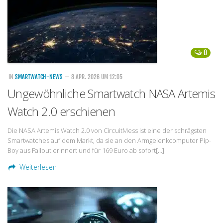
0
IN
SMARTWATCH-NEWS
— 8 APR. 2026 UM 12:05
Ungewöhnliche Smartwatch NASA Artemis
Watch 2.0 erschienen
Die NASA Artemis Watch 2.0 von CircuitMess ist eine der schrägsten
Smartwatches auf dem Markt, da sie an den Armgelenkcomputer Pip-
Boy aus Fallout erinnert und für 169 Euro ab sofort[…]
Weiterlesen