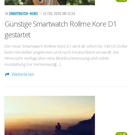
IN
SMARTWATCH-NEWS
— 12 FEB. 2026 UM 15:34
Günstige Smartwatch Rollme Kore D1
gestartet
Die neue Smartwatch Rollme Kore D1 wird ab sofort für 140 US-Dollar
beim Hersteller angeboten und nach Deutschland versandt. Die
Fitnessuhr verfügt über eine Blutdruckmessung und solide
Ausstattung zur Vermessung[…]
Weiterlesen
0