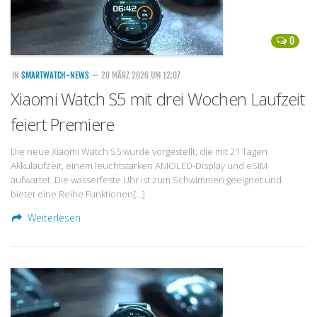
0
IN
SMARTWATCH-NEWS
— 20 MÄRZ 2026 UM 12:07
Xiaomi Watch S5 mit drei Wochen Laufzeit
feiert Premiere
Die neue Xiaomi Watch S5 wurde vorgestellt, die mit 21 Tagen
Akkulaufzeit, einem leuchtstarken AMOLED-Display und eSIM
aufwartet. Die wasserfeste Uhr ist zum Schwimmen geeignet und
bietet eine Reihe Funktionen[…]
Weiterlesen