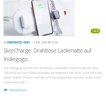
Handytarife
BASE
Smartphonetarife
0
Datentarife
o2
IN
SMARTWATCH-NEWS
— 1 APR. 2019 UM 11:20
SliceCharge: Drahtlose Ladematte auf
Smartphonetarife
Indiegogo
Prepaid-Tarife
Datentarife
Auf Indiegogo konnte die drahtlose Ladematte SlideCharge mit über
186.000 Euro eine Rekordsumme einsammeln. Mit dem Gerät kann die
Flatrate-Prepaidtarife
Apple Watch, iPhone und die AirPods aufgeladen werden. Erste Funk-
Mobilfunk-Vergleichsrechner
Ladematte mit[…]
Mobilfunk-Tarifrechner
Weiterlesen
Flatrate-Datentarife