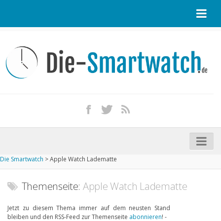
Startseite
Kontakt / Tipp geben
Impressum
Datenschutz
Apple Watch kaufen
iPhone kaufen
Die Smartwatch
>
Apple Watch Ladematte
Startseite
Aktuelle Smartwatches im Test
Themenseite:
Apple Watch Ladematte
Kommende Smartwatches
Jetzt zu diesem Thema immer auf dem neusten Stand
bleiben und den RSS-Feed zur Themenseite
abonnieren
! -
Marken und Modelle