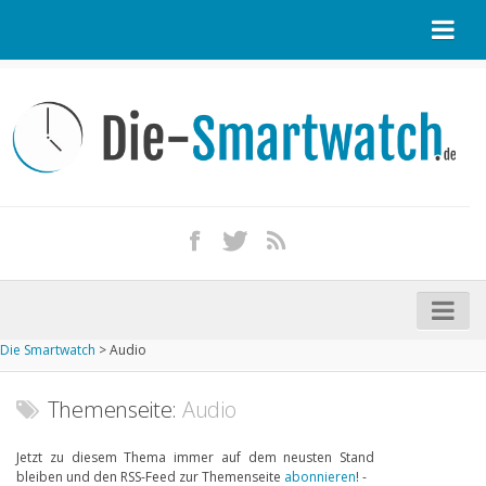
Startseite
Kontakt / Tipp geben
Impressum
Datenschutz
Apple Watch kaufen
iPhone kaufen
Die Smartwatch
>
Audio
Startseite
Aktuelle Smartwatches im Test
Themenseite:
Audio
Kommende Smartwatches
Jetzt zu diesem Thema immer auf dem neusten Stand
bleiben und den RSS-Feed zur Themenseite
abonnieren
! -
Marken und Modelle