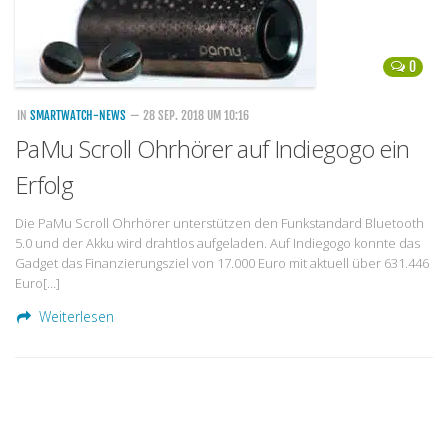
0
IN
SMARTWATCH-NEWS
— 28 SEP. 2018 UM 10:16
PaMu Scroll Ohrhörer auf Indiegogo ein
Erfolg
Die PaMu Scroll Ohrhörer unterstützen den Funkstandard Bluetooth
5.0 und der Akku wird drahtlos aufgeladen. Auf Indiegogo konnte das
Gadget das Finanzierungsziel von 17.000 Euro mit aktuell über 631.446
Euro[…]
Weiterlesen