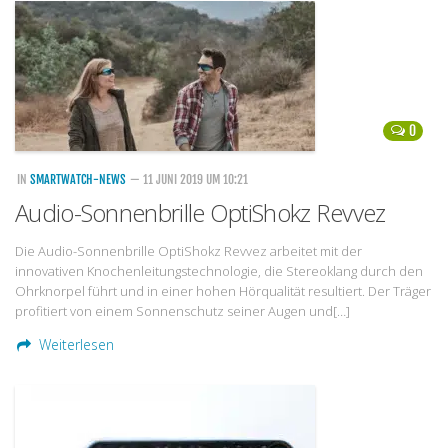
Handytarife
BASE
Smartphonetarife
0
Datentarife
o2
IN
SMARTWATCH-NEWS
— 11 JUNI 2019 UM 10:21
Audio-Sonnenbrille OptiShokz Revvez
Smartphonetarife
Prepaid-Tarife
Die Audio-Sonnenbrille OptiShokz Revvez arbeitet mit der
innovativen Knochenleitungstechnologie, die Stereoklang durch den
Datentarife
Ohrknorpel führt und in einer hohen Hörqualität resultiert. Der Träger
Flatrate-Prepaidtarife
profitiert von einem Sonnenschutz seiner Augen und[…]
Weiterlesen
Mobilfunk-Vergleichsrechner
Mobilfunk-Tarifrechner
Flatrate-Datentarife