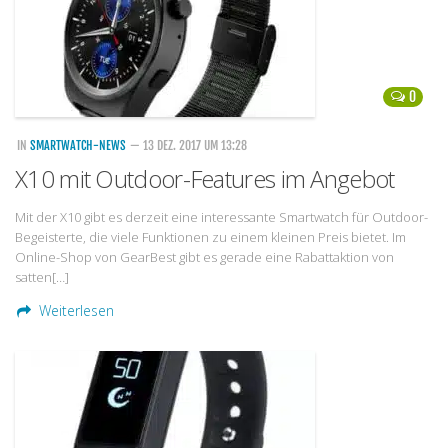
0
IN
SMARTWATCH-NEWS
— 13 DEZ. 2017 UM 13:28
X10 mit Outdoor-Features im Angebot
Mit der X10 gibt es derzeit eine interessante Smartwatch für Outdoor-
Begeisterte, die viele Funktionen zu einem kleinen Preis bietet. Im
Online-Shop von GearBest gibt es gerade eine Rabattaktion von
satten[…]
Weiterlesen