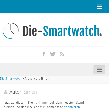
Startseite
Kontakt / Tipp geben
Impressum
Datenschutz
Apple Watch kaufen
iPhone kaufen
Die Smartwatch
>
Artikel von: Simon
Startseite
Aktuelle Smartwatches im Test
Autor:
Simon
Kommende Smartwatches
Jetzt zu diesem Thema immer auf dem neusten Stand
bleiben und den RSS-Feed zur Themenseite
abonnieren
! -
Marken und Modelle