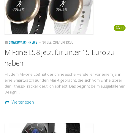
0
IN
SMARTWATCH-NEWS
— 14 DEZ. 2017 UM 13:30
MiFone L58 jetzt für unter 15 Euro zu
haben
Mit dem MiFone L58 hat der chinesische Hersteller vor einem Jahr
eine Smartwatch auf den Markt gebracht, die sich vom Einheitsbrei
der Fitness-Tracker deutlich abhebt. Das beginnt beim ausgefallenen
Design[…]
Weiterlesen