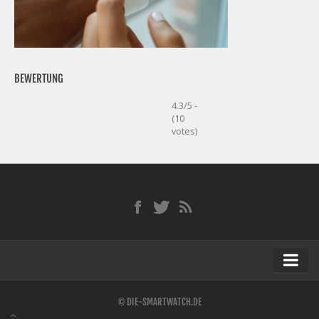
BEWERTUNG
4.3/5 -
(10
votes)
Startseite
© DIE-SMARTWATCH.DE