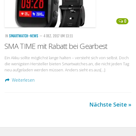
0
IN
SMARTWATCH-NEWS
— 4 DEZ. 2017 UM 13:11
SMA TIME mit Rabatt bei Gearbest
Ein Akku sollte möglichst lange halten – versteht sich von selbst. Doch
die wenigsten Hersteller bieten Smartwatches an, die nicht jeden Tag
neu aufgeladen werden müssen. Anders sieht es aus[…]
Weiterlesen
Nächste Seite »