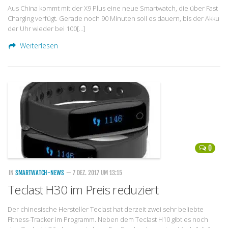
Aus China kommt mit der X9 Plus eine neue Smartwatch, die über Fast
Charging verfügt. Gerade noch 90 Minuten soll es dauern, bis der Akku
der Uhr wieder bei 100[…]
Weiterlesen
0
IN
SMARTWATCH-NEWS
— 7 DEZ. 2017 UM 13:15
Teclast H30 im Preis reduziert
Der chinesische Hersteller Teclast hat derzeit zwei sehr beliebte
Fitness-Tracker im Programm. Neben dem Teclast H10 gibt es noch