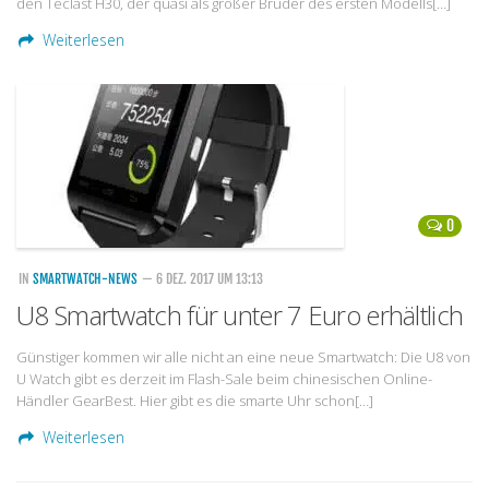
den Teclast H30, der quasi als großer Bruder des ersten Modells[…]
Weiterlesen
0
IN
SMARTWATCH-NEWS
— 6 DEZ. 2017 UM 13:13
U8 Smartwatch für unter 7 Euro erhältlich
Günstiger kommen wir alle nicht an eine neue Smartwatch: Die U8 von
U Watch gibt es derzeit im Flash-Sale beim chinesischen Online-
Händler GearBest. Hier gibt es die smarte Uhr schon[…]
Weiterlesen