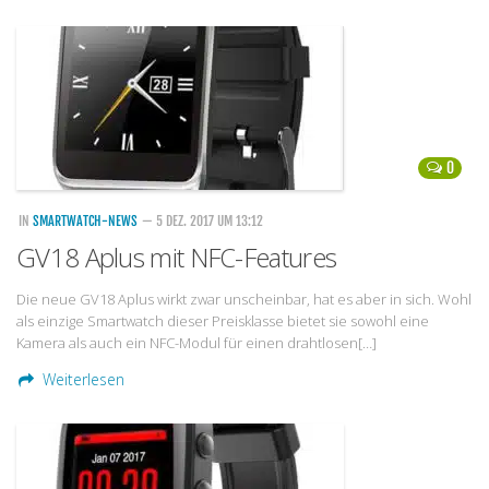
0
IN
SMARTWATCH-NEWS
— 5 DEZ. 2017 UM 13:12
GV18 Aplus mit NFC-Features
Die neue GV18 Aplus wirkt zwar unscheinbar, hat es aber in sich. Wohl
als einzige Smartwatch dieser Preisklasse bietet sie sowohl eine
Kamera als auch ein NFC-Modul für einen drahtlosen[…]
Weiterlesen