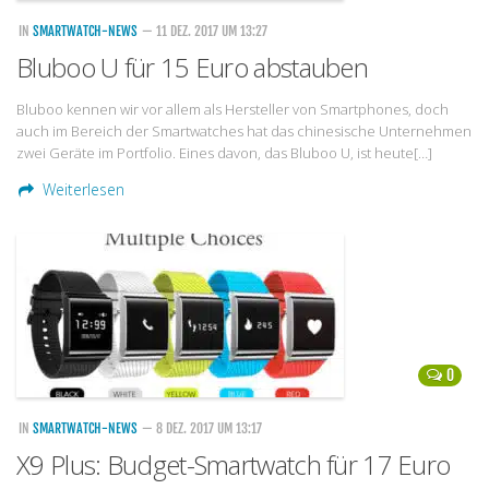
IN
SMARTWATCH-NEWS
— 11 DEZ. 2017 UM 13:27
Bluboo U für 15 Euro abstauben
Bluboo kennen wir vor allem als Hersteller von Smartphones, doch
auch im Bereich der Smartwatches hat das chinesische Unternehmen
zwei Geräte im Portfolio. Eines davon, das Bluboo U, ist heute[…]
Weiterlesen
0
IN
SMARTWATCH-NEWS
— 8 DEZ. 2017 UM 13:17
X9 Plus: Budget-Smartwatch für 17 Euro