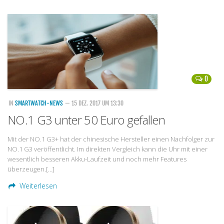
Handytarife
BASE
Smartphonetarife
Datentarife
0
o2
IN
SMARTWATCH-NEWS
Smartphonetarife
— 15 DEZ. 2017 UM 13:30
NO.1 G3 unter 50 Euro gefallen
Prepaid-Tarife
Datentarife
Mit der NO.1 G3+ hat der chinesische Hersteller einen Nachfolger zur
NO.1 G3 veröffentlicht. Im direkten Vergleich kann die Uhr mit einer
Flatrate-Prepaidtarife
wesentlich besseren Akku-Laufzeit und noch mehr Features
überzeugen.[…]
Mobilfunk-Vergleichsrechner
Weiterlesen
Mobilfunk-Tarifrechner
Flatrate-Datentarife