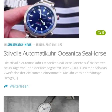
Handytarife
BASE
Smartphonetarife
0
Datentarife
o2
IN
SMARTWATCH-NEWS
— 15 NOV. 2019 UM 11:27
Stilvolle Automatikuhr Oceanica SeaHorse
Smartphonetarife
Prepaid-Tarife
Die stilvolle Automatikuhr Oceanica SeaHorse konnte auf Kickstarter
neun Tage vor Ende der Kampagne mit über 22.000 Euro mehr als das
Datentarife
Zweifache der Zielsumme einsammeln. Die Uhr verbindet Vintage
Flatrate-Prepaidtarife
Design[…]
Weiterlesen
Mobilfunk-Vergleichsrechner
Mobilfunk-Tarifrechner
Flatrate-Datentarife