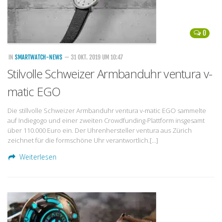
0
IN
SMARTWATCH-NEWS
— 31 OKT. 2019 UM 10:47
Stilvolle Schweizer Armbanduhr ventura v-
matic EGO
Die stillvolle Schweizer Armbanduhr ventura v-matic EGO sammelte
auf Indiegogo und einer zweiten Crowdfunding-Plattform insgesamt
über 110.000 Euro ein. Der Uhrenhersteller ventura aus Zürich
zeichnet für die formschöne Uhr verantwortlich.[…]
Weiterlesen