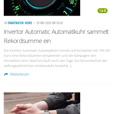
0
IN
SMARTWATCH-NEWS
— 20 MAI 2019 UM 10:43
Invertor Automatic Automatikuhr sammelt
Rekordsumme ein
Die Invertor Automatic Automatikuhr konnte auf Kickstarter mit 199.500
Euro eine Rekordsumme einsammeln und die Kampagne des
Herstellers Xeric Watches läuft noch vier Tage. Die Besonderheit der
außergewöhnlichen Armbanduhr besteht[…]
Weiterlesen