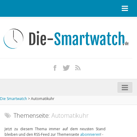
Startseite
Kontakt / Tipp geben
Impressum
Datenschutz
Apple Watch kaufen
iPhone kaufen
Die Smartwatch
>
Automatikuhr
Startseite
Aktuelle Smartwatches im Test
Themenseite:
Automatikuhr
Kommende Smartwatches
Jetzt zu diesem Thema immer auf dem neusten Stand
bleiben und den RSS-Feed zur Themenseite
abonnieren
! -
Marken und Modelle