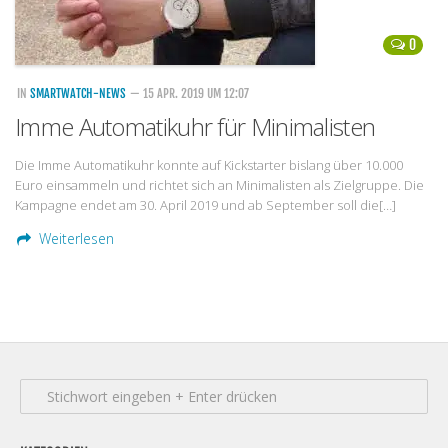
0
IN
SMARTWATCH-NEWS
— 15 APR. 2019 UM 12:07
Imme Automatikuhr für Minimalisten
Die Imme Automatikuhr konnte auf Kickstarter bislang über 10.000
Euro einsammeln und richtet sich an Minimalisten als Zielgruppe. Die
Kampagne endet am 30. April 2019 und ab September soll die[…]
Weiterlesen