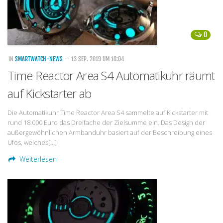
0
IN
SMARTWATCH-NEWS
— 13 SEP. 2019 UM 10:04
Time Reactor Area S4 Automatikuhr räumt
auf Kickstarter ab
Die Automatikuhr Time Reactor Area S4 sammelte auf Kickstarter mit
rund 18.000 Euro das Dreifache der Zielsumme ein. Das Design der
außergewöhnlichen Armbanduhr basiert auf der Beschreibung eines
Ufos, welches[…]
Weiterlesen