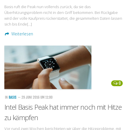
Basis ruft die Peak nun vollends zurück, da sie das
Überhitzungsproblem nicht in den Griff bekommen. Bei Rückgabe
wird der volle Kaufpreis rückerstattet, die gesammelten Daten lassen
sich bis Ende[…]
Weiterlesen
0
IN
BASIS
— 29 JUNI 2016 UM 11:00
Intel Basis Peak hat immer noch mit Hitze
zu kämpfen
Vor rund zwei Wochen berichteten wir über die Hitzeprobleme, mit