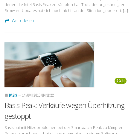
denen die Intel Basis Peak zu kämpfen hat. Trotz des angekündigten
Firmware-Updates hat sich noch nichts an der Situation gebessert. […]
Weiterlesen
0
IN
BASIS
— 14 JUNI 2016 UM 11:22
Basis Peak: Verkäufe wegen Überhitzung
gestoppt
Basis hat mit Hitzeproblemen bei der Smartwatch Peak zu kämpfen.
Dementsprechend arbeitet man momentan an einem Software-