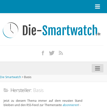
Startseite
Kontakt / Tipp geben
Impressum
Datenschutz
Apple Watch kaufen
iPhone kaufen
Die Smartwatch
>
Basis
Startseite
Aktuelle Smartwatches im Test
Hersteller:
Basis
Kommende Smartwatches
Jetzt zu diesem Thema immer auf dem neusten Stand
bleiben und den RSS-Feed zur Themenseite
abonnieren
! -
Marken und Modelle