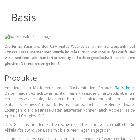
Handytarife
Basis
BASE
Smartphonetarife
Datentarife
Die Firma Basis aus den USA bietet Wearables an mit Schwerpunkt auf
Fitness. Das Unternehmen wurde im März 2014 von Intel aufgekauft und
o2
wird seitdem als hundertprozentige Tochtergesellschaft unter dem
gleichen Namen weitergeführt.
Smartphonetarife
Produkte
Prepaid-Tarife
Datentarife
Am deutschen Markt vertreten ist Basis mit dem Produkt
Basis Peak
.
Dabei handelt es sich zwar nicht um eine klassische Smartwatch, aber um
Flatrate-Prepaidtarife
ein Fitness-Wearable, das deutlich mehr Funktionen anbietet als ein
einfaches Fitness-Armband. Es ist kompatibel mit vielen Software-
Mobilfunk-Vergleichsrechner
Lösungen, die die Fitness-Daten auswerten können, auch Apples Health-
App und Googles „Fit“.
Mobilfunk-Tarifrechner
Das Gerät ist in den Farben schwarz, silber und weiß erhältlich. Die
Flatrate-Datentarife
Akkulaufzeit wird von Basis mit bis zu vier Tagen angegeben.
Ein interessantes Feature, das erst nach einem Software-Update zur