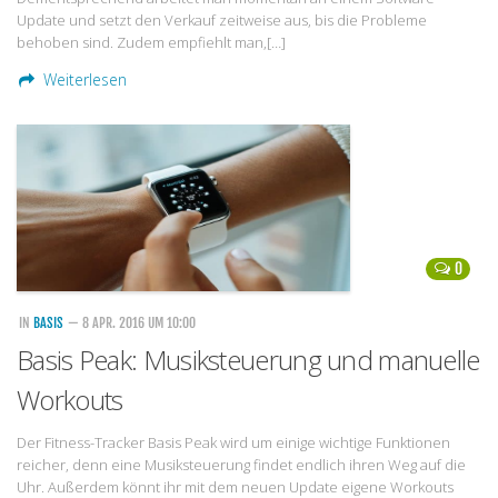
Update und setzt den Verkauf zeitweise aus, bis die Probleme
behoben sind. Zudem empfiehlt man,[…]
Weiterlesen
0
IN
BASIS
— 8 APR. 2016 UM 10:00
Basis Peak: Musiksteuerung und manuelle
Workouts
Der Fitness-Tracker Basis Peak wird um einige wichtige Funktionen
reicher, denn eine Musiksteuerung findet endlich ihren Weg auf die
Uhr. Außerdem könnt ihr mit dem neuen Update eigene Workouts