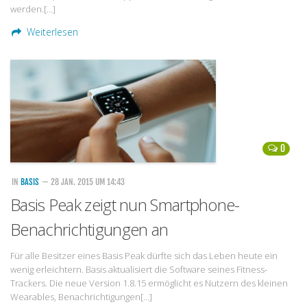
werden.[…]
Weiterlesen
0
IN
BASIS
— 28 JAN. 2015 UM 14:43
Basis Peak zeigt nun Smartphone-
Benachrichtigungen an
Für alle Besitzer eines Basis Peak dürfte sich das Leben heute ein
wenig erleichtern. Basis aktualisiert die Software seines Fitness-
Trackers. Die neue Version 1.8.15 ermöglicht es Nutzern des kleinen
Wearables, Benachrichtigungen[…]