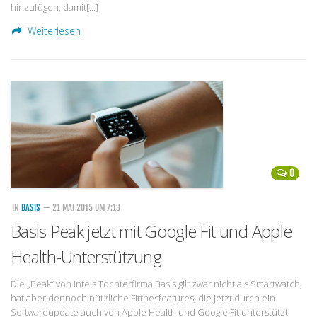
hinzufügen, damit[…]
Weiterlesen
0
IN
BASIS
— 21 MAI 2015 UM 7:13
Basis Peak jetzt mit Google Fit und Apple
Health-Unterstützung
Die „Peak“ von Intels Tochterfirma Basis gilt zwar nicht als Smartwatch,
hat aber dennoch nützliche Fittnesfeatures, die jetzt durch ein
Softwareupdate auch von Apple Health und Google Fit unterstützt