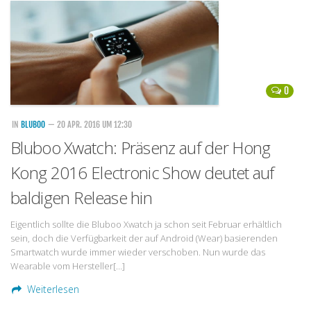
Handytarife
BASE
Smartphonetarife
0
Datentarife
o2
IN
BLUBOO
— 20 APR. 2016 UM 12:30
Bluboo Xwatch: Präsenz auf der Hong
Smartphonetarife
Kong 2016 Electronic Show deutet auf
Prepaid-Tarife
Datentarife
baldigen Release hin
Flatrate-Prepaidtarife
Eigentlich sollte die Bluboo Xwatch ja schon seit Februar erhältlich
sein, doch die Verfügbarkeit der auf Android (Wear) basierenden
Mobilfunk-Vergleichsrechner
Smartwatch wurde immer wieder verschoben. Nun wurde das
Mobilfunk-Tarifrechner
Wearable vom Hersteller[…]
Flatrate-Datentarife
Weiterlesen