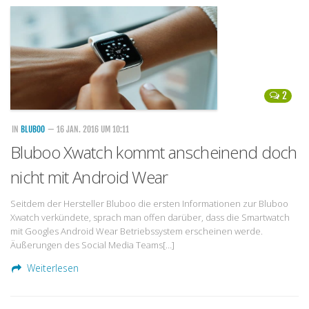
2
IN
BLUBOO
— 16 JAN. 2016 UM 10:11
Bluboo Xwatch kommt anscheinend doch
nicht mit Android Wear
Seitdem der Hersteller Bluboo die ersten Informationen zur Bluboo
Xwatch verkündete, sprach man offen darüber, dass die Smartwatch
mit Googles Android Wear Betriebssystem erscheinen werde.
Äußerungen des Social Media Teams[…]
Weiterlesen