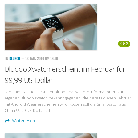
2
IN
BLUBOO
— 13 JAN. 2016 UM 14:16
Bluboo Xwatch erscheint im Februar für
99,99 US-Dollar
Der chinesische Hersteller Bluboo hat weitere Informationen zur
eigenen Bluboo Xwatch bekannt gegeben, die bereits diesen Februar
mit Android Wear erscheinen wird. Kosten soll die Smartwatch aus
China 99,99 US-Dollar.[…]
Weiterlesen