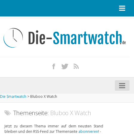
Startseite
Kontakt / Tipp geben
Impressum
Datenschutz
Apple Watch kaufen
iPhone kaufen
Die Smartwatch
>
Bluboo X Watch
Startseite
Aktuelle Smartwatches im Test
Themenseite:
Bluboo X Watch
Kommende Smartwatches
Jetzt zu diesem Thema immer auf dem neusten Stand
bleiben und den RSS-Feed zur Themenseite
abonnieren
! -
Marken und Modelle