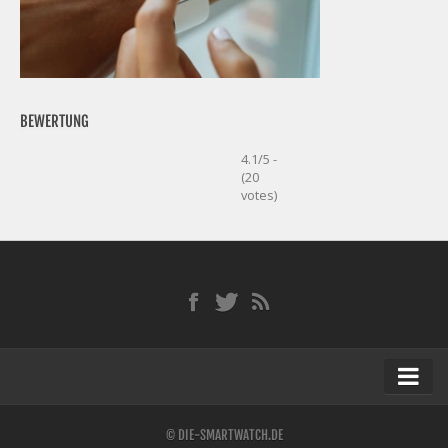
BEWERTUNG
4.1/5 -
(20
votes)
Startseite
© DIE-SMARTWATCH.DE