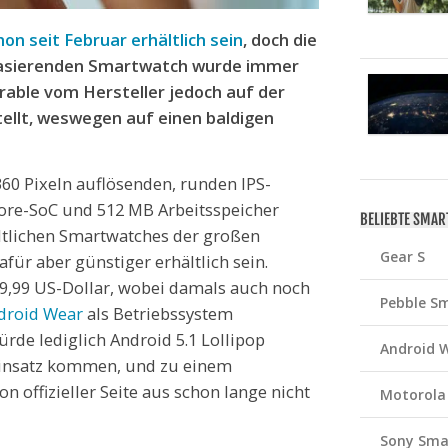
hon seit Februar erhältlich sein
, doch die
asierenden Smartwatch wurde immer
able vom Hersteller jedoch auf der
ellt, weswegen auf einen baldigen
360 Pixeln auflösenden, runden IPS-
ore-SoC und 512 MB Arbeitsspeicher
BELIEBTE SMA
ältlichen Smartwatches der großen
Gear S
dafür aber günstiger erhältlich sein.
9,99 US-Dollar, wobei damals auch noch
Pebble S
droid Wear
als Betriebssystem
rde lediglich Android 5.1 Lollipop
Android 
Einsatz kommen, und zu einem
 offizieller Seite aus schon lange nicht
Motorola
Sony Sma