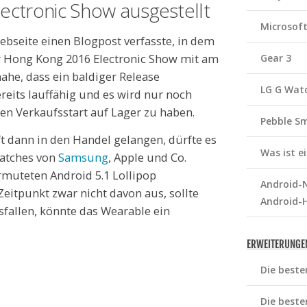
ectronic Show ausgestellt
Microsof
bseite einen Blogpost verfasste, in dem
er Hong Kong 2016 Electronic Show mit am
Gear 3
ahe, dass ein baldiger Release
LG G Wat
reits lauffähig und es wird nur noch
en Verkaufsstart auf Lager zu haben.
Pebble S
t dann in den Handel gelangen, dürfte es
Was ist 
watches von
Samsung
, Apple und Co.
rmuteten Android 5.1 Lollipop
Android-N
eitpunkt zwar nicht davon aus, sollte
Android-
sfallen, könnte das Wearable ein
ERWEITERUNGE
Die beste
Die beste