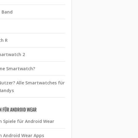
t Band
ch R
martwatch 2
eine Smartwatch?
utzer? Alle Smartwatches für
Handys
N FÜR ANDROID WEAR
n Spiele für Android Wear
n Android Wear Apps