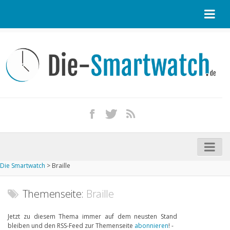
Startseite
Kontakt / Tipp geben
Impressum
Datenschutz
Apple Watch kaufen
iPhone kaufen
Die Smartwatch
>
Braille
Startseite
Aktuelle Smartwatches im Test
Themenseite:
Braille
Kommende Smartwatches
Jetzt zu diesem Thema immer auf dem neusten Stand
bleiben und den RSS-Feed zur Themenseite
abonnieren
! -
Marken und Modelle