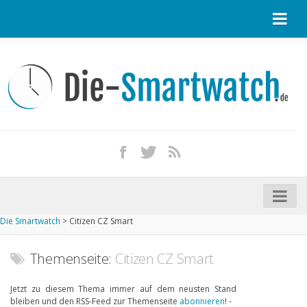
Startseite
Kontakt / Tipp geben
Impressum
Datenschutz
Apple Watch kaufen
iPhone kaufen
Die Smartwatch
>
Citizen CZ Smart
Startseite
Aktuelle Smartwatches im Test
Themenseite:
Citizen CZ Smart
Kommende Smartwatches
Jetzt zu diesem Thema immer auf dem neusten Stand
bleiben und den RSS-Feed zur Themenseite
abonnieren
! -
Marken und Modelle