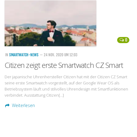
Handytarife
BASE
Smartphonetarife
0
Datentarife
o2
IN
SMARTWATCH-NEWS
— 24 NOV. 2020 UM 12:03
Citizen zeigt erste Smartwatch CZ Smart
Smartphonetarife
Prepaid-Tarife
Der japanische Uhrenhersteller Citizen hat mit der Citizen CZ Smart
seine erste Smartwatch vorgestellt, auf der Google Wear OS als
Datentarife
Betriebssystem läuft und stilvolles Uhrendesign mit Smartfunktionen
Flatrate-Prepaidtarife
verbindet. Ausstattung Citizen[…]
Weiterlesen
Mobilfunk-Vergleichsrechner
Mobilfunk-Tarifrechner
Flatrate-Datentarife