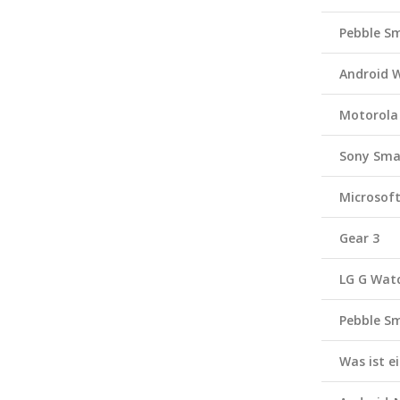
Pebble S
Android 
Motorola
Sony Sma
Microsof
Gear 3
LG G Wat
Pebble S
Was ist 