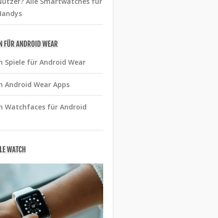
utzer? Alle Smartwatches für
Handys
N FÜR ANDROID WEAR
n Spiele für Android Wear
n Android Wear Apps
n Watchfaces für Android
PLE WATCH