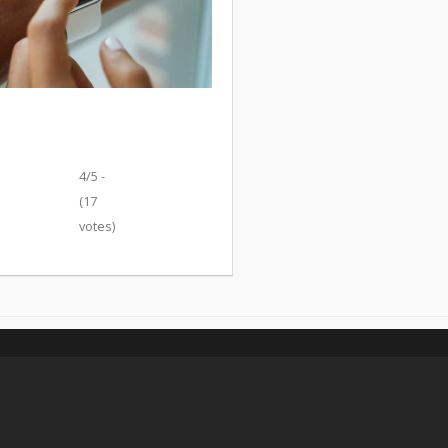
4/5 -
(17
votes)