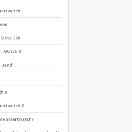
martwatch
Wear
 Moto 360
rtWatch 3
t Band
ch R
martwatch 2
eine Smartwatch?