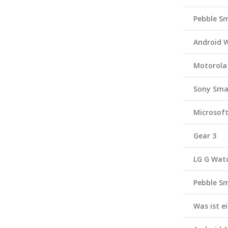
Pebble S
Android 
Motorola
Sony Sma
Microsof
Gear 3
LG G Wat
Pebble S
Was ist 