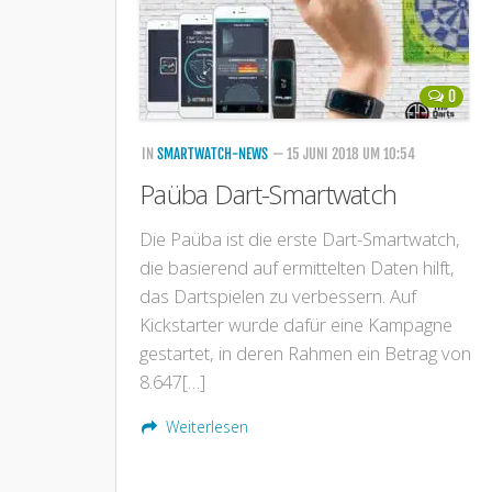
0
IN
SMARTWATCH-NEWS
— 15 JUNI 2018 UM 10:54
Paüba Dart-Smartwatch
Die Paüba ist die erste Dart-Smartwatch,
die basierend auf ermittelten Daten hilft,
das Dartspielen zu verbessern. Auf
Kickstarter wurde dafür eine Kampagne
gestartet, in deren Rahmen ein Betrag von
8.647[…]
Weiterlesen