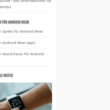
utzer? Alle Smartwatches für
Handys
N FÜR ANDROID WEAR
n Spiele für Android Wear
n Android Wear Apps
n Watchfaces für Android
PLE WATCH