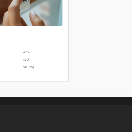
4/5 -
(20
votes)