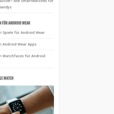
utzer? Alle Smartwatches für
Handys
N FÜR ANDROID WEAR
n Spiele für Android Wear
n Android Wear Apps
n Watchfaces für Android
PLE WATCH