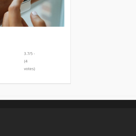
3.7/5 -
(4
votes)