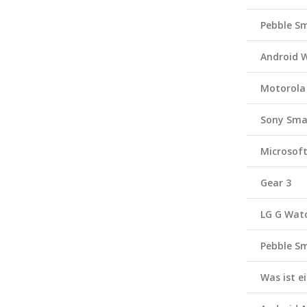
Pebble S
Android 
Motorola
Sony Sma
Microsof
Gear 3
LG G Wat
Pebble S
Was ist 