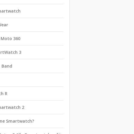
martwatch
Wear
 Moto 360
rtWatch 3
t Band
ch R
martwatch 2
eine Smartwatch?