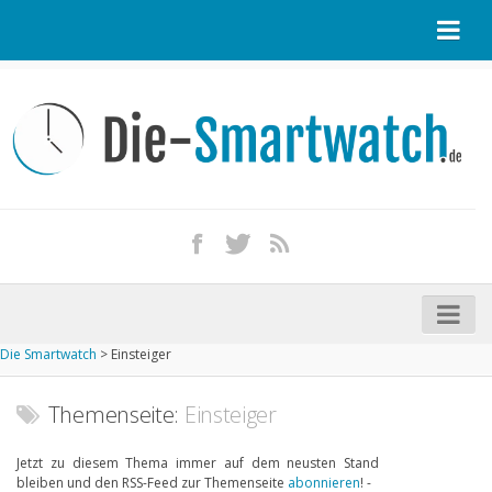
Startseite
Kontakt / Tipp geben
Impressum
Datenschutz
Apple Watch kaufen
iPhone kaufen
Die Smartwatch
>
Einsteiger
Startseite
Aktuelle Smartwatches im Test
Themenseite:
Einsteiger
Kommende Smartwatches
Jetzt zu diesem Thema immer auf dem neusten Stand
bleiben und den RSS-Feed zur Themenseite
abonnieren
! -
Marken und Modelle