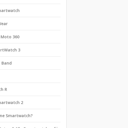
martwatch
Wear
 Moto 360
rtWatch 3
t Band
ch R
martwatch 2
eine Smartwatch?