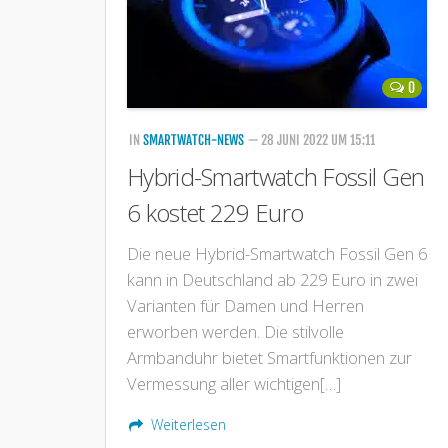
0
IN
SMARTWATCH-NEWS
— 28 JUNI 2022 UM 15:11
Hybrid-Smartwatch Fossil Gen
6 kostet 229 Euro
Die neue Hybrid-Smartwatch Fossil Gen 6
kann in Deutschland ab 229 Euro in zwei
Varianten für Damen und Herren
erworben werden. Die stilvolle
Armbanduhr bietet Smartfunktionen zur
Vermessung aller wichtigen[…]
Weiterlesen