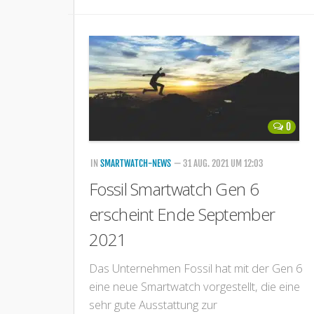
0
IN
SMARTWATCH-NEWS
— 31 AUG. 2021 UM 12:03
Fossil Smartwatch Gen 6
erscheint Ende September
2021
Das Unternehmen Fossil hat mit der Gen 6
eine neue Smartwatch vorgestellt, die eine
sehr gute Ausstattung zur