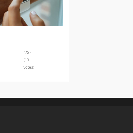
4/5 -
(19
votes)