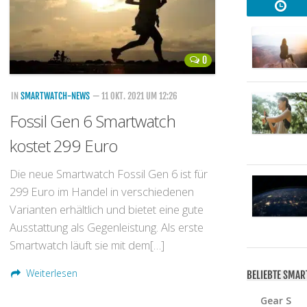
0
IN
SMARTWATCH-NEWS
— 11 OKT. 2021 UM 12:26
Fossil Gen 6 Smartwatch
kostet 299 Euro
Die neue Smartwatch Fossil Gen 6 ist für
299 Euro im Handel in verschiedenen
Varianten erhältlich und bietet eine gute
Ausstattung als Gegenleistung. Als erste
Smartwatch läuft sie mit dem[…]
Weiterlesen
BELIEBTE SMA
Gear S