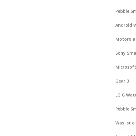
Pebble S
Android 
Motorola
Sony Sma
Microsof
Gear 3
LG G Wat
Pebble S
Was ist 