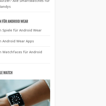
utzer? Alle Smartwatches für
Handys
N FÜR ANDROID WEAR
n Spiele für Android Wear
n Android Wear Apps
n Watchfaces für Android
PLE WATCH