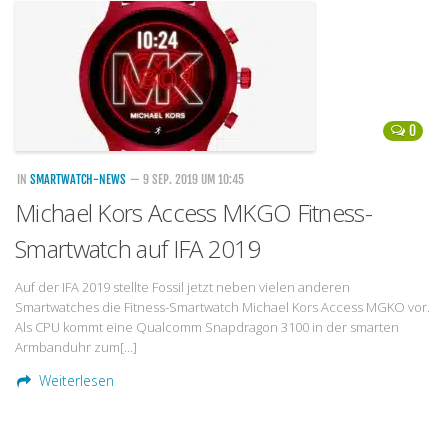
Handytarife
BASE
Smartphonetarife
0
Datentarife
o2
IN
SMARTWATCH-NEWS
— 9 SEP. 2019 UM 10:45
Michael Kors Access MKGO Fitness-
Smartphonetarife
Smartwatch auf IFA 2019
Prepaid-Tarife
Datentarife
Auf der IFA 2019 stellte Fossil jetzt neben vielen anderen
Smartwatches die Fitness-Smartwatch Michael Kors Access MGKO vor.
Flatrate-Prepaidtarife
Als CPU kommt eine Qualcomm Snapdragon 3100 in der smarten
Mobilfunk-Vergleichsrechner
Armbanduhr zum[…]
Mobilfunk-Tarifrechner
Weiterlesen
Flatrate-Datentarife