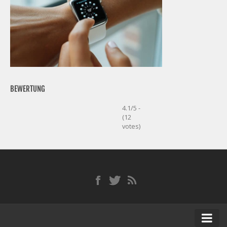
BEWERTUNG
4.1/5 -
(12
votes)