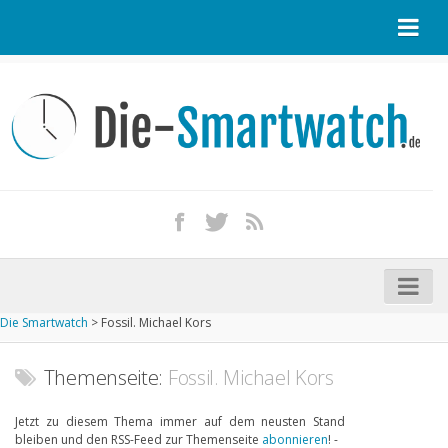
Startseite
Kontakt / Tipp geben
Impressum
Datenschutz
Apple Watch kaufen
iPhone kaufen
Die Smartwatch
>
Fossil. Michael Kors
Startseite
Aktuelle Smartwatches im Test
Themenseite:
Fossil. Michael Kors
Kommende Smartwatches
Jetzt zu diesem Thema immer auf dem neusten Stand
bleiben und den RSS-Feed zur Themenseite
abonnieren
! -
Marken und Modelle