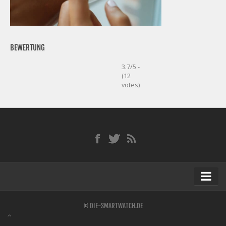
BEWERTUNG
3.7/5 -
(12
votes)
Startseite
© DIE-SMARTWATCH.DE
Kontakt / Tipp geben