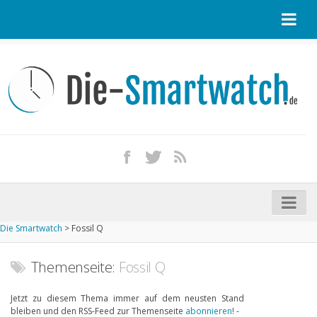
Startseite
Kontakt / Tipp geben
Impressum
Datenschutz
Apple Watch kaufen
iPhone kaufen
Die Smartwatch
>
Fossil Q
Startseite
Aktuelle Smartwatches im Test
Themenseite:
Fossil Q
Kommende Smartwatches
Jetzt zu diesem Thema immer auf dem neusten Stand
bleiben und den RSS-Feed zur Themenseite
abonnieren
! -
Marken und Modelle