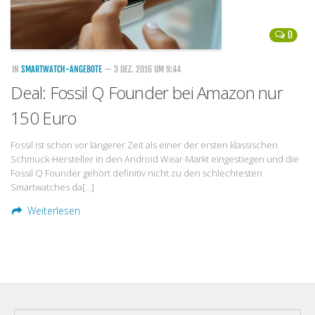
0
IN
SMARTWATCH-ANGEBOTE
— 3 DEZ. 2016 UM 9:44
Deal: Fossil Q Founder bei Amazon nur
150 Euro
Fossil ist schon vor längerer Zeit als einer der ersten klassischen
Schmuck-Hersteller in den Android Wear-Markt eingestiegen und die
Fossil Q Founder gehört definitiv nicht zu den schlechtesten
Smartwatches da[…]
Weiterlesen