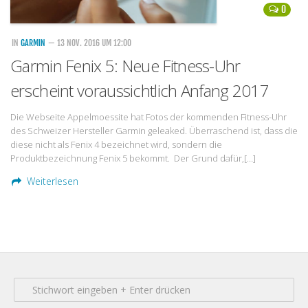
0
IN
GARMIN
— 13 NOV. 2016 UM 12:00
Garmin Fenix 5: Neue Fitness-Uhr
erscheint voraussichtlich Anfang 2017
Die Webseite Appelmoessite hat Fotos der kommenden Fitness-Uhr
des Schweizer Hersteller Garmin geleaked. Überraschend ist, dass die
diese nicht als Fenix 4 bezeichnet wird, sondern die
Produktbezeichnung Fenix 5 bekommt. Der Grund dafür,[…]
Weiterlesen