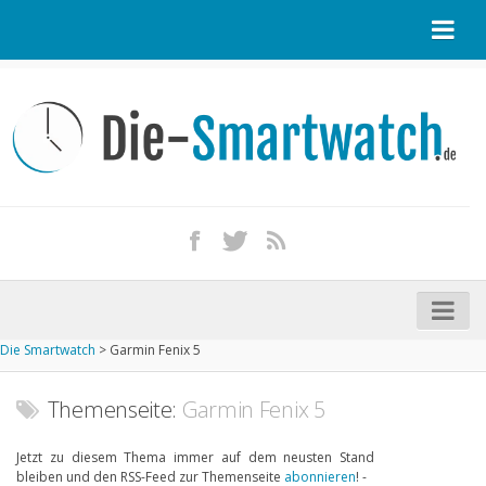
Startseite
Kontakt / Tipp geben
Impressum
Datenschutz
Apple Watch kaufen
iPhone kaufen
Die Smartwatch
>
Garmin Fenix 5
Startseite
Aktuelle Smartwatches im Test
Themenseite:
Garmin Fenix 5
Kommende Smartwatches
Jetzt zu diesem Thema immer auf dem neusten Stand
bleiben und den RSS-Feed zur Themenseite
abonnieren
! -
Marken und Modelle