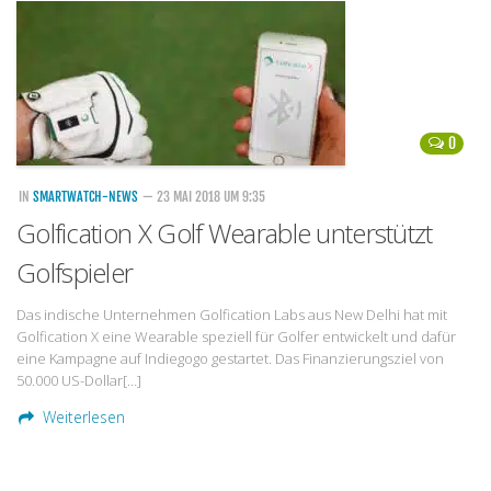
Handytarife
BASE
Smartphonetarife
0
Datentarife
o2
IN
SMARTWATCH-NEWS
— 23 MAI 2018 UM 9:35
Golfication X Golf Wearable unterstützt
Smartphonetarife
Golfspieler
Prepaid-Tarife
Datentarife
Das indische Unternehmen Golfication Labs aus New Delhi hat mit
Golfication X eine Wearable speziell für Golfer entwickelt und dafür
Flatrate-Prepaidtarife
eine Kampagne auf Indiegogo gestartet. Das Finanzierungsziel von
Mobilfunk-Vergleichsrechner
50.000 US-Dollar[…]
Mobilfunk-Tarifrechner
Weiterlesen
Flatrate-Datentarife