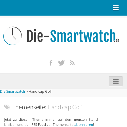
Startseite
Kontakt / Tipp geben
Impressum
Datenschutz
Apple Watch kaufen
iPhone kaufen
Die Smartwatch
>
Handicap Golf
Startseite
Aktuelle Smartwatches im Test
Themenseite:
Handicap Golf
Kommende Smartwatches
Jetzt zu diesem Thema immer auf dem neusten Stand
bleiben und den RSS-Feed zur Themenseite
abonnieren
! -
Marken und Modelle