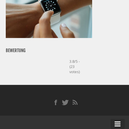
BEWERTUNG
3.8/5 -
(23
votes)