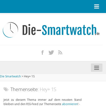
Startseite
Kontakt / Tipp geben
Impressum
Datenschutz
Apple Watch kaufen
iPhone kaufen
Die Smartwatch
>
Hey+ 1S
Startseite
Aktuelle Smartwatches im Test
Themenseite:
Hey+ 1S
Kommende Smartwatches
Jetzt zu diesem Thema immer auf dem neusten Stand
bleiben und den RSS-Feed zur Themenseite
abonnieren
! -
Marken und Modelle