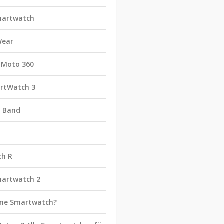
martwatch
Wear
 Moto 360
rtWatch 3
t Band
ch R
martwatch 2
eine Smartwatch?