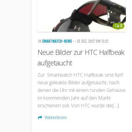
0
IN
SMARTWATCH-NEWS
— 15 DEZ. 2017 UM 11:12
Neue Bilder zur HTC Halfbeak
aufgetaucht
Zur Smartwatch HTC Halfbeak sind fünf
neue geleakte Bilder aufgetaucht, nach
denen die Uhr mit einem runden Gehäuse
im kommenden Jahr auf den Markt
erscheinen soll. Von HTC wurde die[…]
Weiterlesen