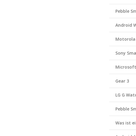
Pebble S
Android 
Motorola
Sony Sma
Microsof
Gear 3
LG G Wat
Pebble S
Was ist 