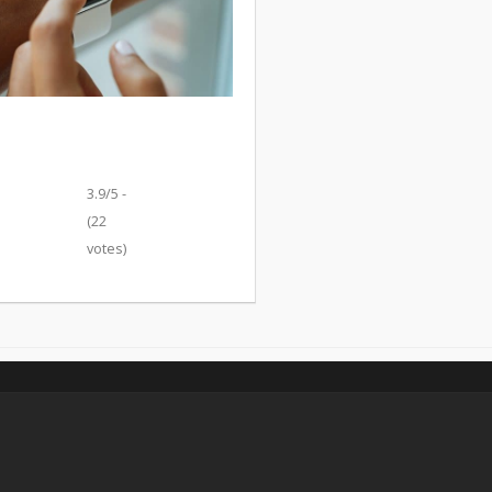
3.9/5 -
(22
votes)