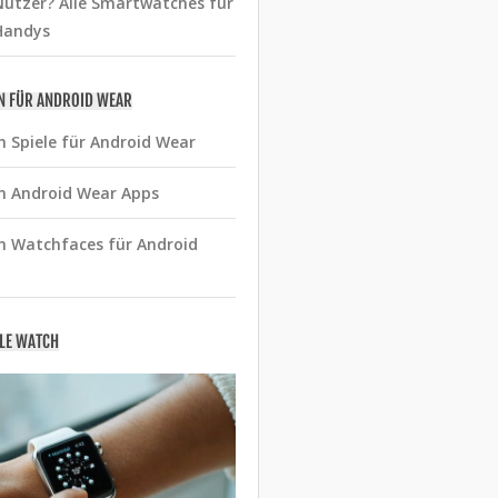
utzer? Alle Smartwatches für
Handys
N FÜR ANDROID WEAR
n Spiele für Android Wear
n Android Wear Apps
n Watchfaces für Android
PLE WATCH