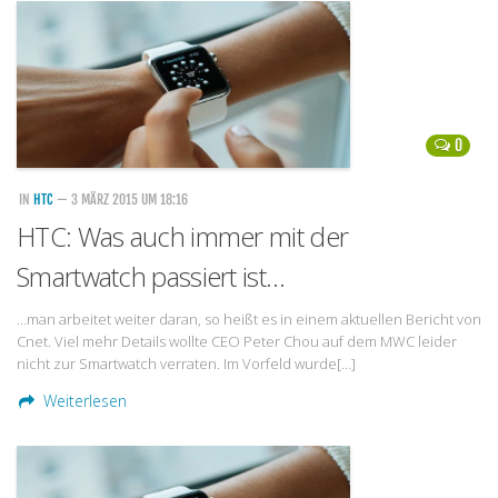
Handytarife
BASE
Smartphonetarife
0
Datentarife
o2
IN
HTC
— 3 MÄRZ 2015 UM 18:16
HTC: Was auch immer mit der
Smartphonetarife
Smartwatch passiert ist…
Prepaid-Tarife
Datentarife
…man arbeitet weiter daran, so heißt es in einem aktuellen Bericht von
Cnet. Viel mehr Details wollte CEO Peter Chou auf dem MWC leider
Flatrate-Prepaidtarife
nicht zur Smartwatch verraten. Im Vorfeld wurde[…]
Mobilfunk-Vergleichsrechner
Weiterlesen
Mobilfunk-Tarifrechner
Flatrate-Datentarife