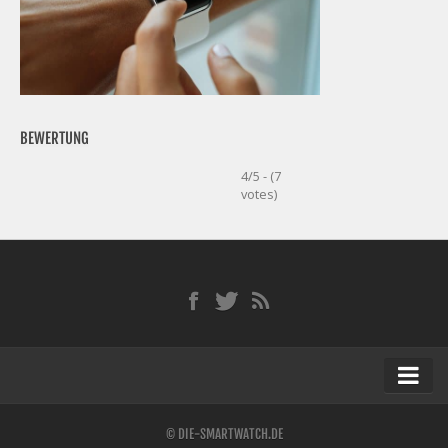
BEWERTUNG
4/5 - (7
votes)
Startseite
© DIE-SMARTWATCH.DE