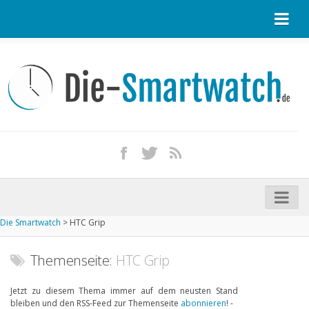
Startseite
Kontakt / Tipp geben
Impressum
Datenschutz
Apple Watch kaufen
iPhone kaufen
Die Smartwatch
>
HTC Grip
Startseite
Aktuelle Smartwatches im Test
Themenseite:
HTC Grip
Kommende Smartwatches
Jetzt zu diesem Thema immer auf dem neusten Stand
bleiben und den RSS-Feed zur Themenseite
abonnieren
! -
Marken und Modelle