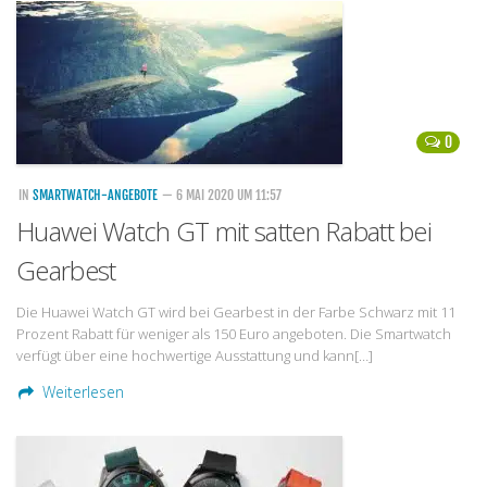
Handytarife
BASE
Smartphonetarife
0
Datentarife
o2
IN
SMARTWATCH-ANGEBOTE
— 6 MAI 2020 UM 11:57
Huawei Watch GT mit satten Rabatt bei
Smartphonetarife
Gearbest
Prepaid-Tarife
Datentarife
Die Huawei Watch GT wird bei Gearbest in der Farbe Schwarz mit 11
Prozent Rabatt für weniger als 150 Euro angeboten. Die Smartwatch
Flatrate-Prepaidtarife
verfügt über eine hochwertige Ausstattung und kann[…]
Mobilfunk-Vergleichsrechner
Weiterlesen
Mobilfunk-Tarifrechner
Flatrate-Datentarife