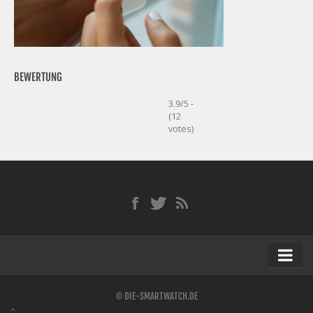
BEWERTUNG
3.9/5 -
(12
votes)
Startseite
© DIE-SMARTWATCH.DE