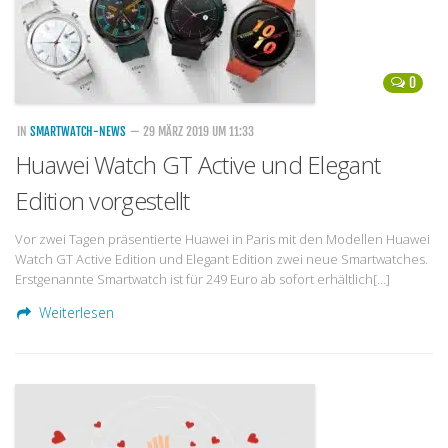
0
IN
SMARTWATCH-NEWS
— 29 MÄRZ 2019 UM 11:33
Huawei Watch GT Active und Elegant
Edition vorgestellt
Vor zwei Tagen präsentierte Huawei in Paris mit den Modellen Huawei
Watch GT Active Edition und Elegant Edition zwei neue Smartwatches.
Erstgenannte Smartwatch ist für 249 Euro ab sofort erhältlich[…]
Weiterlesen