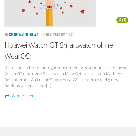
0
IN
SMARTWATCH-NEWS
— 9 OKT. 2018 UM 10:47
Huawei Watch GT Smartwatch ohne
WearOS
Der chinesische Technologiekonzern Huawei bringt mit der Huawei
Watch GT eine neue Smartwatch Mitte Oktober auf den Markt. Als
Besonderheit läuft nicht Google WearOS, sondern ein eigenes
Betriebssystem auf der[…]
Weiterlesen