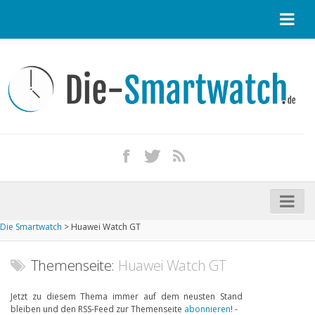
Startseite
Kontakt / Tipp geben
Impressum
Datenschutz
Apple Watch kaufen
iPhone kaufen
Die Smartwatch
>
Huawei Watch GT
Startseite
Aktuelle Smartwatches im Test
Themenseite:
Huawei Watch GT
Kommende Smartwatches
Jetzt zu diesem Thema immer auf dem neusten Stand
bleiben und den RSS-Feed zur Themenseite
abonnieren
! -
Marken und Modelle