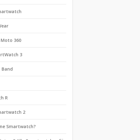
martwatch
Wear
 Moto 360
rtWatch 3
t Band
ch R
martwatch 2
eine Smartwatch?