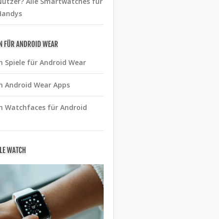
utzer? Alle Smartwatches für
Handys
N FÜR ANDROID WEAR
n Spiele für Android Wear
n Android Wear Apps
n Watchfaces für Android
PLE WATCH