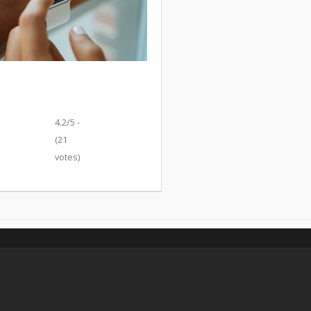
4.2/5 -
(21
votes)