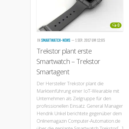
0
IN
SMARTWATCH-NEWS
— 1 SEP. 2017 UM 12:05
Trekstor plant erste
Smartwatch – Trekstor
Smartagent
Der Hersteller Trekstor plant die
Markteinführung einer IoT-Wearable mit
Unternehmen als Zielgruppe für den
professionellen Einsatz. General Manager
Hendrik Unkel berichtete gegenüber dem
Onlinemagazin Computer-Automation.de
über die geplante Smartwatch Trekstor[…]