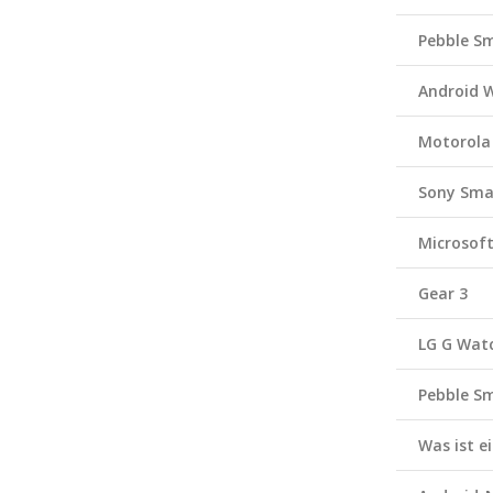
Pebble S
Android 
Motorola
Sony Sma
Microsof
Gear 3
LG G Wat
Pebble S
Was ist 