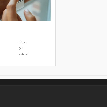
4/5 -
(20
votes)