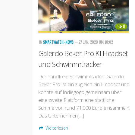
0
IN
SMARTWATCH-NEWS
— 27 JAN. 2020 UM 10:02
Galerdo Beker Pro KI Headset
und Schwimmtracker
Der handfreie Schwimmtracker Galerdo
Beker Pro ist ein zugleich ein Headset und
konnte auf Indiegogo gemeinsam über
eine zweite Plattform eine stattliche
Summe von rund 71.000 Euro einsammeln.
Das Unternehmen[…]
Weiterlesen