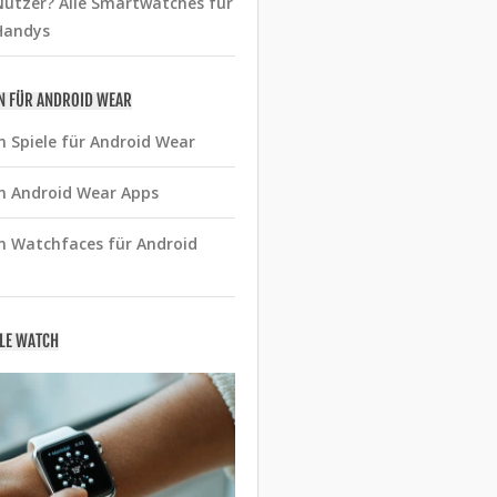
utzer? Alle Smartwatches für
Handys
N FÜR ANDROID WEAR
n Spiele für Android Wear
n Android Wear Apps
n Watchfaces für Android
PLE WATCH