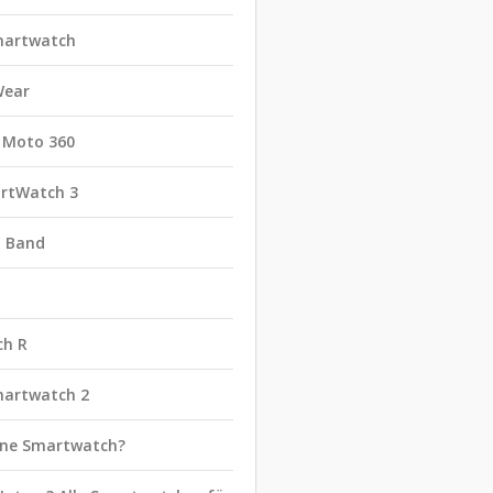
martwatch
Wear
 Moto 360
rtWatch 3
t Band
ch R
martwatch 2
eine Smartwatch?