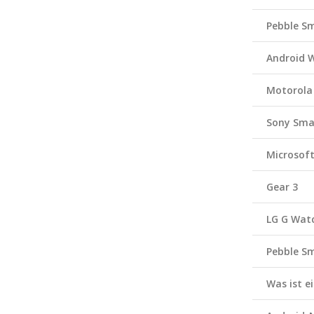
Pebble S
Android 
Motorola
Sony Sma
Microsof
Gear 3
LG G Wat
Pebble S
Was ist 