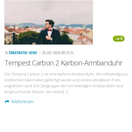
Handytarife
BASE
Smartphonetarife
0
Datentarife
o2
IN
SMARTWATCH-NEWS
— 20 JULI 2020 UM 12:21
Tempest Carbon 2 Karbon-Armbanduhr
Smartphonetarife
Prepaid-Tarife
Die Tempest Carbon 2 ist eine Karbon-Armbanduhr, die vollständig aus
exotischen Materialien gefertigt wurde und einem attraktiven Preis
Datentarife
angeboten wird. Die Zielgruppe der hochwertigen Armbanduhr sind
Flatrate-Prepaidtarife
anspruchsvolle Nutzer, die einen[…]
Weiterlesen
Mobilfunk-Vergleichsrechner
Mobilfunk-Tarifrechner
Flatrate-Datentarife