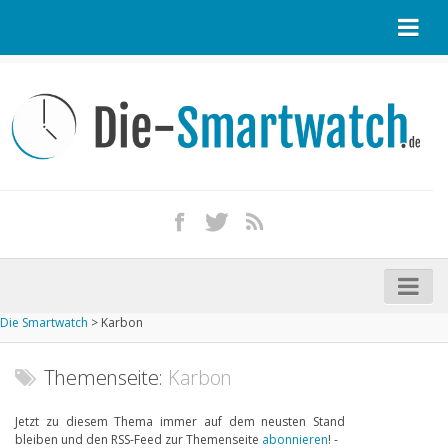
Startseite
Kontakt / Tipp geben
Impressum
Datenschutz
Apple Watch kaufen
iPhone kaufen
Die Smartwatch
>
Karbon
Startseite
Aktuelle Smartwatches im Test
Themenseite:
Karbon
Kommende Smartwatches
Jetzt zu diesem Thema immer auf dem neusten Stand
bleiben und den RSS-Feed zur Themenseite
abonnieren
! -
Marken und Modelle