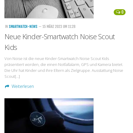
0
IN
SMARTWATCH-NEWS
— 15 MÄRZ 2023 UM 11:28
Neue Kinder-Smartwatch Noise Scout
Kids
Von Noise ist die neue Kinder-Smartwatch Noise Scout Kids
präsentiert worden, die einen Notfallalarm, GPS und Kamera bietet.
Die Uhr hat Kinder und ihre Eltern als Zielgruppe. Ausstattung Noise
Scout[…]
Weiterlesen