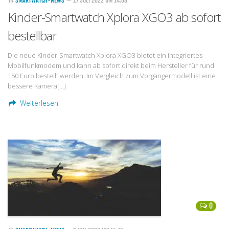
IN
SMARTWATCH-NEWS
— 27 JULI 2022 UM 14:08
Kinder-Smartwatch Xplora XGO3 ab sofort
bestellbar
Die neue Kinder-Smartwatch Xplora XGO3 bietet ein integriertes
Mobilfunkmodem und kann ab sofort direkt beim Hersteller für rund
150 Euro bestellt werden. Im Vergleich zum Vorgängermodell ist eine
bessere Kamera[…]
Weiterlesen
0