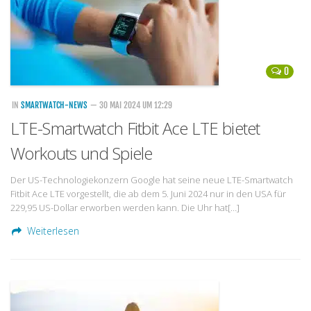
0
IN
SMARTWATCH-NEWS
— 30 MAI 2024 UM 12:29
LTE-Smartwatch Fitbit Ace LTE bietet
Workouts und Spiele
Der US-Technologiekonzern Google hat seine neue LTE-Smartwatch
Fitbit Ace LTE vorgestellt, die ab dem 5. Juni 2024 nur in den USA für
229,95 US-Dollar erworben werden kann. Die Uhr hat[…]
Weiterlesen