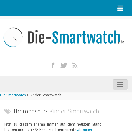
Startseite
Kontakt / Tipp geben
Impressum
Datenschutz
Apple Watch kaufen
iPhone kaufen
Die Smartwatch
>
Kinder-Smartwatch
Startseite
Aktuelle Smartwatches im Test
Themenseite:
Kinder-Smartwatch
Kommende Smartwatches
Jetzt zu diesem Thema immer auf dem neusten Stand
bleiben und den RSS-Feed zur Themenseite
abonnieren
! -
Marken und Modelle