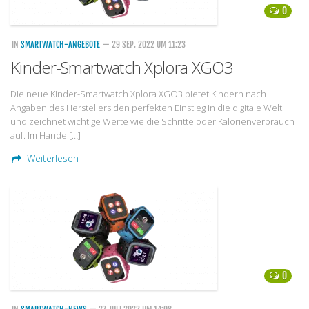
0
IN
SMARTWATCH-ANGEBOTE
— 29 SEP. 2022 UM 11:23
Kinder-Smartwatch Xplora XGO3
Die neue Kinder-Smartwatch Xplora XGO3 bietet Kindern nach
Angaben des Herstellers den perfekten Einstieg in die digitale Welt
und zeichnet wichtige Werte wie die Schritte oder Kalorienverbrauch
auf. Im Handel[…]
Weiterlesen
0