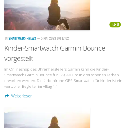
0
IN
SMARTWATCH-NEWS
— 5 MAI 2023 UM 17:02
Kinder-Smartwatch Garmin Bounce
vorgestellt
Im Onlineshop des Uhrenherstellers Garmin kann die Kinder-
Smartwatch Garmin Bounce für 179,99 Euro in drei schönen Farben
erworben werden. Die farbenfrohe GPS-Smartwatch für Kinder ist ein
wertvoller Begleiter im Alltag,[…]
Weiterlesen