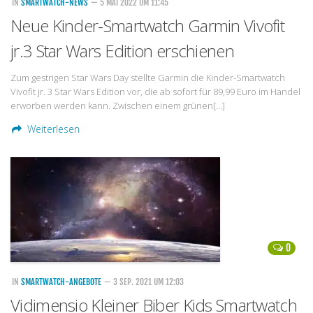
IN
SMARTWATCH-NEWS
— 5 MAI 2022 UM 11:45
Neue Kinder-Smartwatch Garmin Vivofit
jr.3 Star Wars Edition erschienen
Zum gestrigen Star Wars Day stellte Garmin die Kinder-Smartwatch
Vivofit jr. 3 Star Wars Edition vor, die ab sofort für 89,99 Euro im Handel
erworben werden kann. Zwischen einem grünen[…]
Weiterlesen
0
IN
SMARTWATCH-ANGEBOTE
— 3 SEP. 2021 UM 12:03
Vidimensio Kleiner Biber Kids Smartwatch