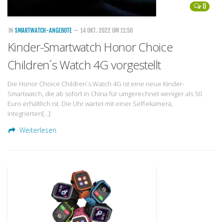
0
IN
SMARTWATCH-ANGEBOTE
— 14 OKT. 2022 UM 11:50
Kinder-Smartwatch Honor Choice
Children´s Watch 4G vorgestellt
Die Honor Choice Children´s Watch 4G ist eine neue Kinder-
Smartwatch, die ab sofort in China für umgerechnet weniger als 50
Euro erhältlich ist. Die Uhr wartet mit einer Selfiekamera,
integrierten[…]
Weiterlesen