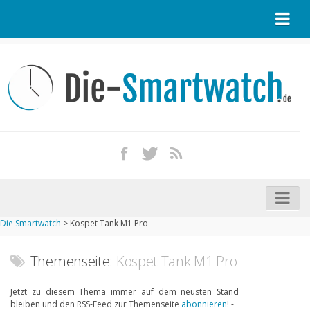
Startseite
Kontakt / Tipp geben
Impressum
Datenschutz
Apple Watch kaufen
iPhone kaufen
Die Smartwatch
>
Kospet Tank M1 Pro
Startseite
Aktuelle Smartwatches im Test
Themenseite:
Kospet Tank M1 Pro
Kommende Smartwatches
Jetzt zu diesem Thema immer auf dem neusten Stand
bleiben und den RSS-Feed zur Themenseite
abonnieren
! -
Marken und Modelle