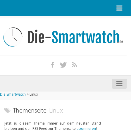
Startseite
Kontakt / Tipp geben
Impressum
Datenschutz
Apple Watch kaufen
iPhone kaufen
Die Smartwatch
>
Linux
Startseite
Aktuelle Smartwatches im Test
Themenseite:
Linux
Kommende Smartwatches
Jetzt zu diesem Thema immer auf dem neusten Stand
bleiben und den RSS-Feed zur Themenseite
abonnieren
! -
Marken und Modelle