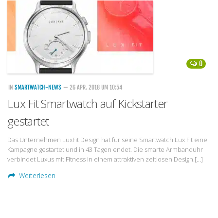
Handytarife
BASE
Smartphonetarife
0
Datentarife
o2
IN
SMARTWATCH-NEWS
— 26 APR. 2018 UM 10:54
Lux Fit Smartwatch auf Kickstarter
Smartphonetarife
gestartet
Prepaid-Tarife
Datentarife
Das Unternehmen LuxFit Design hat für seine Smartwatch Lux Fit eine
Kampagne gestartet und in 43 Tagen endet. Die smarte Armbanduhr
Flatrate-Prepaidtarife
verbindet Luxus mit Fitness in einem attraktiven zeitlosen Design.[…]
Mobilfunk-Vergleichsrechner
Weiterlesen
Mobilfunk-Tarifrechner
Flatrate-Datentarife