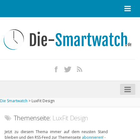
Startseite
Kontakt / Tipp geben
Impressum
Datenschutz
Apple Watch kaufen
iPhone kaufen
Die Smartwatch
>
LuxFit Design
Startseite
Aktuelle Smartwatches im Test
Themenseite:
LuxFit Design
Kommende Smartwatches
Jetzt zu diesem Thema immer auf dem neusten Stand
bleiben und den RSS-Feed zur Themenseite
abonnieren
! -
Marken und Modelle