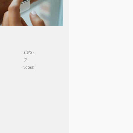
3.9/5 -
(7
votes)