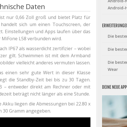
Android-N
chnische Daten
Android-
t nur 0,66 Zoll groß und bietet Platz für
 handelt sich um einen Touchscreen, der
ERWEITERUNGE
t. Einstellungen und Apps laufen über das
Die beste
r MiFone L58 verbunden wird.
ch IP67 als wasserdicht zertifizier – wobei
Die beste
tzer gilt. Schwimmen ist mit dem Armband
obilder vielleicht anderes vermuten lassen.
Die beste
Wear
s einen sehr gute Wert in dieser Klasse
iegt die Standby-Zeit bei bis zu 30 Tagen.
B – entweder direkt am Rechner oder mit
DEINE NEUE AP
zeit beträgt nicht länger als eine Stunde.
Akku liegen die Abmessungen bei 22.80 x
hten 30 Gramm angegeben.