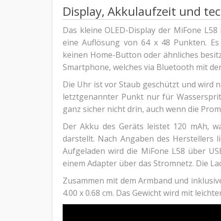
Display, Akkulaufzeit und te
Das kleine OLED-Display der MiFone L58 is
eine Auflösung von 64 x 48 Punkten. Es
keinen Home-Button oder ähnliches besitz
Smartphone, welches via Bluetooth mit de
Die Uhr ist vor Staub geschützt und wird na
letztgenannter Punkt nur für Wasserspri
ganz sicher nicht drin, auch wenn die Prom
Der Akku des Geräts leistet 120 mAh, wa
darstellt. Nach Angaben des Herstellers l
Aufgeladen wird die MiFone L58 über US
einem Adapter über das Stromnetz. Die Lade
Zusammen mit dem Armband und inklusive 
4.00 x 0.68 cm. Das Gewicht wird mit leic