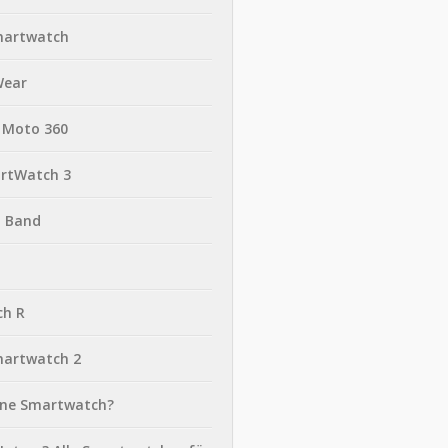
martwatch
Wear
 Moto 360
rtWatch 3
t Band
ch R
martwatch 2
eine Smartwatch?