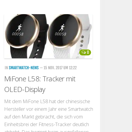
0
IN
SMARTWATCH-NEWS
— 15 NOV. 2017 UM 12:22
MiFone L58: Tracker mit
OLED-Display
Mit dem MiFone L58 hat der chinesische
Hersteller vor einem Jahr eine Smartwatch
auf den Markt gebracht, die sich vom
Einheitsbrei der Fitness-Tracker deutlich
abhebt. Das beginnt beim ausgefallenen