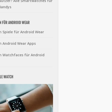
utzer? Alle Smartwatches für
Handys
N FÜR ANDROID WEAR
n Spiele für Android Wear
n Android Wear Apps
n Watchfaces für Android
PLE WATCH