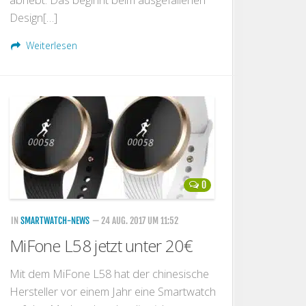
Design[…]
Weiterlesen
0
IN
SMARTWATCH-NEWS
— 24 AUG. 2017 UM 11:52
MiFone L58 jetzt unter 20€
Mit dem MiFone L58 hat der chinesische
Hersteller vor einem Jahr eine Smartwatch