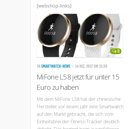
[webshop-links]
0
IN
SMARTWATCH-NEWS
— 14 DEZ. 2017 UM 13:30
MiFone L58 jetzt für unter 15
Euro zu haben
Mit dem MiFone L58 hat der chinesische
Hersteller vor einem Jahr eine Smartwatch
auf den Markt gebracht, die sich vom
Einheitsbrei der Fitness-Tracker deutlich
abhebt. Das beginnt beim ausgefallenen