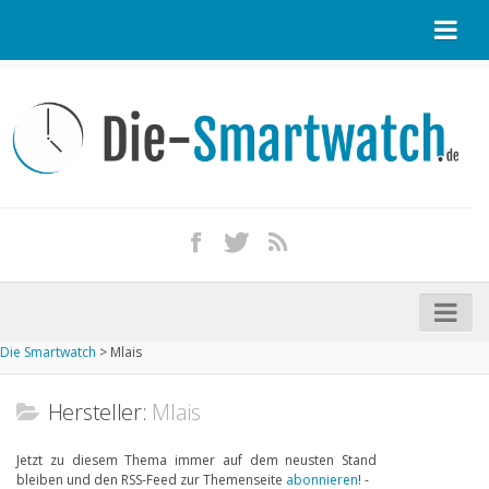
Startseite
Kontakt / Tipp geben
Impressum
Datenschutz
Apple Watch kaufen
iPhone kaufen
Die Smartwatch
>
Mlais
Startseite
Aktuelle Smartwatches im Test
Hersteller:
Mlais
Kommende Smartwatches
Jetzt zu diesem Thema immer auf dem neusten Stand
bleiben und den RSS-Feed zur Themenseite
abonnieren
! -
Marken und Modelle