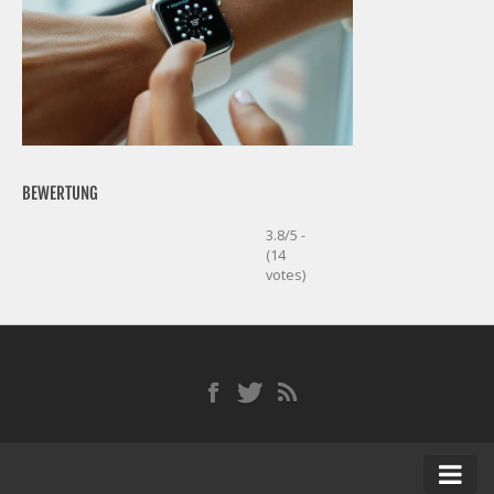
BEWERTUNG
3.8/5 -
(14
votes)