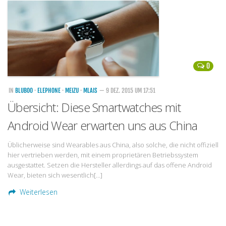
Handytarife
BASE
Smartphonetarife
0
Datentarife
o2
IN
BLUBOO
·
ELEPHONE
·
MEIZU
·
MLAIS
— 9 DEZ. 2015 UM 17:51
Übersicht: Diese Smartwatches mit
Smartphonetarife
Android Wear erwarten uns aus China
Prepaid-Tarife
Datentarife
Üblicherweise sind Wearables aus China, also solche, die nicht offiziell
hier vertrieben werden, mit einem proprietären Betriebssystem
Flatrate-Prepaidtarife
ausgestattet. Setzen die Hersteller allerdings auf das offene Android
Mobilfunk-Vergleichsrechner
Wear, bieten sich wesentlich[…]
Mobilfunk-Tarifrechner
Weiterlesen
Flatrate-Datentarife