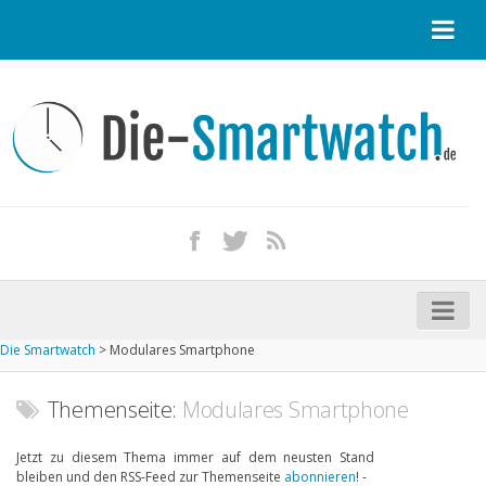
Startseite
Kontakt / Tipp geben
Impressum
Datenschutz
Apple Watch kaufen
iPhone kaufen
Die Smartwatch
>
Modulares Smartphone
Startseite
Aktuelle Smartwatches im Test
Themenseite:
Modulares Smartphone
Kommende Smartwatches
Jetzt zu diesem Thema immer auf dem neusten Stand
bleiben und den RSS-Feed zur Themenseite
abonnieren
! -
Marken und Modelle