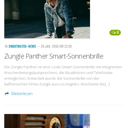
0
IN
SMARTWATCH-NEWS
— 26 JAN. 2018 UM 12:30
Zungle Panther Smart-Sonnenbrille
Die Zungle Panther ist eine coole Smart-Sonnenbrille mit integrierten
Knochenleitungslautsprechern, die Musikhören und Telefonate
ermöglichen. Entwickelt wurde die Sonnenbrille von der
kalifornischen Firma Zungle aus Los Angeles. Was bietet die[…]
Weiterlesen