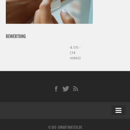
BEWERTUNG
4.1/5 -
(14
votes)
Startseite
© DIE-SMARTWATCH.DE