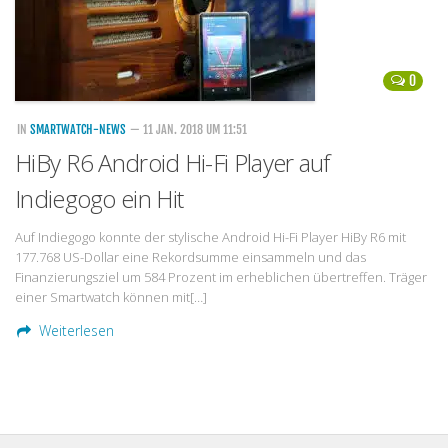
0
IN
SMARTWATCH-NEWS
— 11 JAN. 2018 UM 11:51
HiBy R6 Android Hi-Fi Player auf
Indiegogo ein Hit
Auf Indiegogo konnte der stylische Android Hi-Fi Player HiBy R6 mit
177.768 US-Dollar eine Rekordsumme einsammeln und das
Finanzierungsziel um 584 Prozent im erheblichen übertreffen. Träger
einer Smartwatch können mit[…]
Weiterlesen