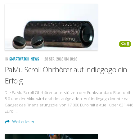
0
IN
SMARTWATCH-NEWS
— 28 SEP. 2018 UM 10:16
PaMu Scroll Ohrhörer auf Indiegogo ein
Erfolg
Die PaMu Scroll Ohrhörer unterstützen den Funkstandard Bluetooth
5.0 und der Akku wird drahtlos aufgeladen. Auf Indiegogo konnte das
Gadget das Finanzierungsziel von 17.000 Euro mit aktuell über 631.446
Euro[…]
Weiterlesen