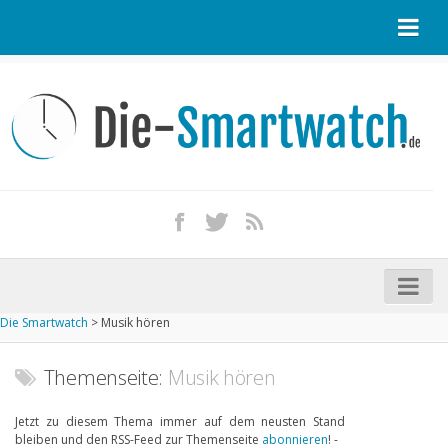
Startseite
Kontakt / Tipp geben
Impressum
Datenschutz
Apple Watch kaufen
iPhone kaufen
Die Smartwatch
>
Musik hören
Startseite
Aktuelle Smartwatches im Test
Themenseite:
Musik hören
Kommende Smartwatches
Jetzt zu diesem Thema immer auf dem neusten Stand
bleiben und den RSS-Feed zur Themenseite
abonnieren
! -
Marken und Modelle