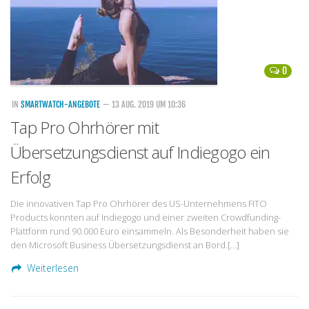
0
IN
SMARTWATCH-ANGEBOTE
— 13 AUG. 2019 UM 10:36
Tap Pro Ohrhörer mit
Übersetzungsdienst auf Indiegogo ein
Erfolg
Die innovativen Tap Pro Ohrhörer des US-Unternehmens FITO
Products konnten auf Indiegogo und einer zweiten Crowdfunding-
Plattform rund 90.000 Euro einsammeln. Als Besonderheit haben sie
den Microsoft Business Übersetzungsdienst an Bord.[…]
Weiterlesen