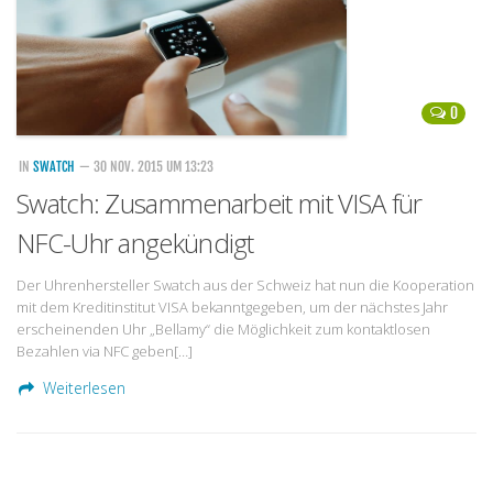
0
IN
SWATCH
— 30 NOV. 2015 UM 13:23
Swatch: Zusammenarbeit mit VISA für
NFC-Uhr angekündigt
Der Uhrenhersteller Swatch aus der Schweiz hat nun die Kooperation
mit dem Kreditinstitut VISA bekanntgegeben, um der nächstes Jahr
erscheinenden Uhr „Bellamy“ die Möglichkeit zum kontaktlosen
Bezahlen via NFC geben[…]
Weiterlesen