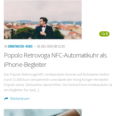
Handytarife
BASE
Smartphonetarife
0
Datentarife
o2
IN
SMARTWATCH-NEWS
— 30 JULI 2020 UM 12:29
Popolo Retrovoga NFC-Automatikuhr als
Smartphonetarife
iPhone-Begleiter
Prepaid-Tarife
Datentarife
Die Popolo Retrovoga NFC-Armbanduhr konnte auf Kickstarter bisher
rund 12.000 Euro einsammeln und damit der Hong Konger Hersteller
Flatrate-Prepaidtarife
Popolo seine Zielsumme übertreffen. Die formschöne Armbanduhr ist
Mobilfunk-Vergleichsrechner
ein Begleiter für das[…]
Mobilfunk-Tarifrechner
Weiterlesen
Flatrate-Datentarife