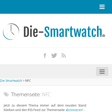
Startseite
Kontakt / Tipp geben
Impressum
Datenschutz
Apple Watch kaufen
iPhone kaufen
Die Smartwatch
>
NFC
Startseite
Aktuelle Smartwatches im Test
Themenseite:
NFC
Kommende Smartwatches
Jetzt zu diesem Thema immer auf dem neusten Stand
bleiben und den RSS-Feed zur Themenseite
abonnieren
! -
Marken und Modelle