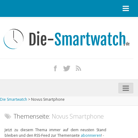
Startseite
Kontakt / Tipp geben
Impressum
Datenschutz
Apple Watch kaufen
iPhone kaufen
Die Smartwatch
>
Novus Smartphone
Startseite
Aktuelle Smartwatches im Test
Themenseite:
Novus Smartphone
Kommende Smartwatches
Jetzt zu diesem Thema immer auf dem neusten Stand
bleiben und den RSS-Feed zur Themenseite
abonnieren
! -
Marken und Modelle