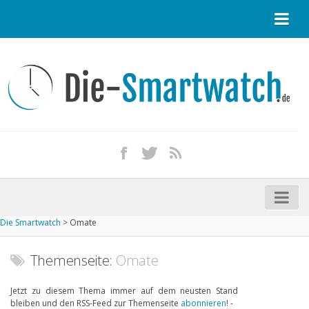
Startseite
Kontakt / Tipp geben
Impressum
Datenschutz
Apple Watch kaufen
iPhone kaufen
Die Smartwatch
>
Omate
Startseite
Aktuelle Smartwatches im Test
Themenseite:
Omate
Kommende Smartwatches
Jetzt zu diesem Thema immer auf dem neusten Stand
bleiben und den RSS-Feed zur Themenseite
abonnieren
! -
Marken und Modelle