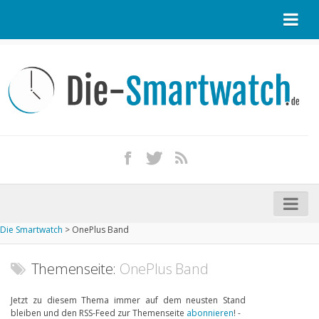
Startseite
Kontakt / Tipp geben
Impressum
Datenschutz
Apple Watch kaufen
iPhone kaufen
Die Smartwatch
>
OnePlus Band
Startseite
Aktuelle Smartwatches im Test
Themenseite:
OnePlus Band
Kommende Smartwatches
Jetzt zu diesem Thema immer auf dem neusten Stand
bleiben und den RSS-Feed zur Themenseite
abonnieren
! -
Marken und Modelle