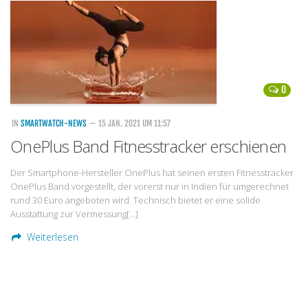
Handytarife
BASE
Smartphonetarife
0
Datentarife
o2
IN
SMARTWATCH-NEWS
— 15 JAN. 2021 UM 11:57
OnePlus Band Fitnesstracker erschienen
Smartphonetarife
Prepaid-Tarife
Der Smartphone-Hersteller OnePlus hat seinen ersten Fitnesstracker
OnePlus Band vorgestellt, der vorerst nur in Indien für umgerechnet
Datentarife
rund 30 Euro angeboten wird. Technisch bietet er eine solide
Flatrate-Prepaidtarife
Ausstattung zur Vermessung[…]
Weiterlesen
Mobilfunk-Vergleichsrechner
Mobilfunk-Tarifrechner
Flatrate-Datentarife