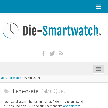
Startseite
Kontakt / Tipp geben
Impressum
Datenschutz
Apple Watch kaufen
iPhone kaufen
Die Smartwatch
>
PaMu Quiet
Startseite
Aktuelle Smartwatches im Test
Themenseite:
PaMu Quiet
Kommende Smartwatches
Jetzt zu diesem Thema immer auf dem neusten Stand
bleiben und den RSS-Feed zur Themenseite
abonnieren
! -
Marken und Modelle