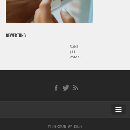
BEWERTUNG
3.6/5 -
(11
votes)
Startseite
© DIE-SMARTWATCH.DE