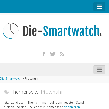
Startseite
Kontakt / Tipp geben
Impressum
Datenschutz
Apple Watch kaufen
iPhone kaufen
Die Smartwatch
>
Pilotenuhr
Startseite
Aktuelle Smartwatches im Test
Themenseite:
Pilotenuhr
Kommende Smartwatches
Jetzt zu diesem Thema immer auf dem neusten Stand
bleiben und den RSS-Feed zur Themenseite
abonnieren
! -
Marken und Modelle