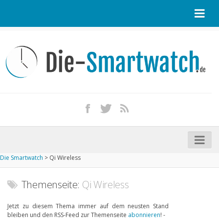
Startseite
Kontakt / Tipp geben
Impressum
Datenschutz
Apple Watch kaufen
iPhone kaufen
Die Smartwatch
>
Qi Wireless
Startseite
Aktuelle Smartwatches im Test
Themenseite:
Qi Wireless
Kommende Smartwatches
Jetzt zu diesem Thema immer auf dem neusten Stand
bleiben und den RSS-Feed zur Themenseite
abonnieren
! -
Marken und Modelle