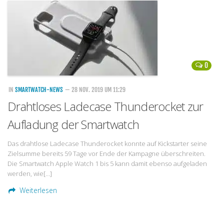
Handytarife
BASE
Smartphonetarife
0
Datentarife
o2
IN
SMARTWATCH-NEWS
— 28 NOV. 2019 UM 11:29
Drahtloses Ladecase Thunderocket zur
Smartphonetarife
Aufladung der Smartwatch
Prepaid-Tarife
Datentarife
Das drahtlose Ladecase Thunderocket konnte auf Kickstarter seine
Zielsumme bereits 59 Tage vor Ende der Kampagne überschreiten.
Flatrate-Prepaidtarife
Die Smartwatch Apple Watch 1 bis 5 kann damit ebenso aufgeladen
Mobilfunk-Vergleichsrechner
werden, wie[…]
Mobilfunk-Tarifrechner
Weiterlesen
Flatrate-Datentarife