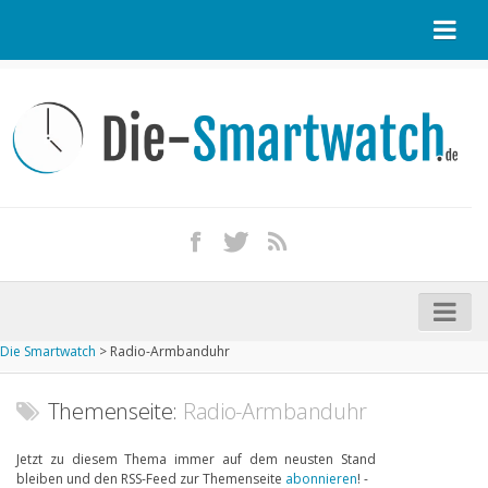
Startseite
Kontakt / Tipp geben
Impressum
Datenschutz
Apple Watch kaufen
iPhone kaufen
Die Smartwatch
>
Radio-Armbanduhr
Startseite
Aktuelle Smartwatches im Test
Themenseite:
Radio-Armbanduhr
Kommende Smartwatches
Jetzt zu diesem Thema immer auf dem neusten Stand
bleiben und den RSS-Feed zur Themenseite
abonnieren
! -
Marken und Modelle