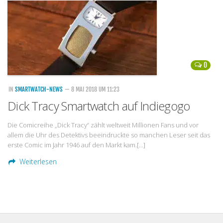
Handytarife
BASE
Smartphonetarife
0
Datentarife
o2
IN
SMARTWATCH-NEWS
— 8 MAI 2018 UM 11:23
Dick Tracy Smartwatch auf Indiegogo
Smartphonetarife
Prepaid-Tarife
Die Comicreihe „Dick Tracy“ zählt weltweit Millionen Fans und vor
allem die Uhr des Detektivs beeindruckte so manchen Leser seit das
Datentarife
erste Comic im Jahr 1946 auf den Markt kam.[…]
Flatrate-Prepaidtarife
Weiterlesen
Mobilfunk-Vergleichsrechner
Mobilfunk-Tarifrechner
Flatrate-Datentarife