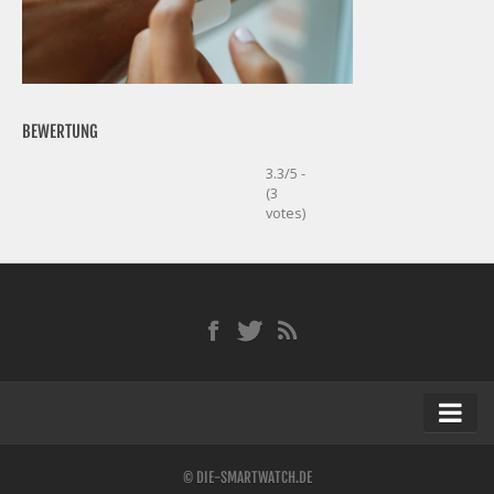
BEWERTUNG
3.3/5 -
(3
votes)
Startseite
© DIE-SMARTWATCH.DE