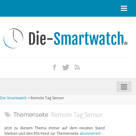
Startseite
Kontakt / Tipp geben
Impressum
Datenschutz
Apple Watch kaufen
iPhone kaufen
Die Smartwatch
>
Remote Tag Sensor
Startseite
Aktuelle Smartwatches im Test
Themenseite:
Remote Tag Sensor
Kommende Smartwatches
Jetzt zu diesem Thema immer auf dem neusten Stand
bleiben und den RSS-Feed zur Themenseite
abonnieren
! -
Marken und Modelle